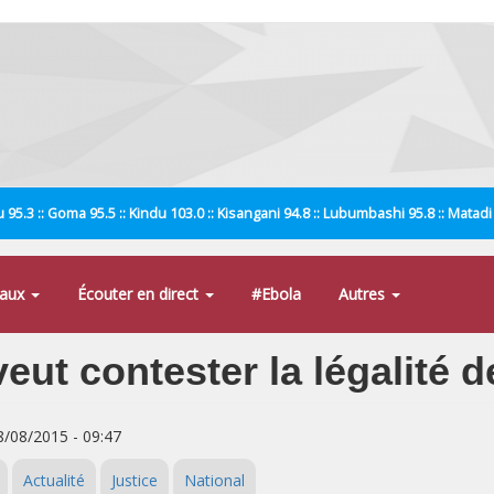
 95.3 :: Goma 95.5 :: Kindu 103.0 :: Kisangani 94.8 :: Lubumbashi 95.8 :: Matad
naux
Écouter en direct
#Ebola
Autres
veut contester la légalité 
8/08/2015 - 09:47
Actualité
Justice
National