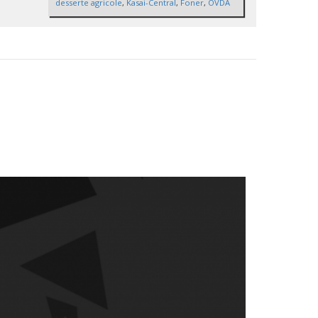
desserte agricole
,
Kasai-Central
,
Foner
,
OVDA