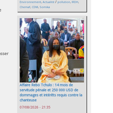
/
Environnement
,
Actualité
pollution
,
IRDH
,
Chemaf
,
CDM
,
Somika
e
asser
Affaire Rebo Tchulo : 14 mois de
servitude pénale et 250 000 USD de
dommages et intérêts requis contre la
chanteuse
07/08/2026 - 21:35