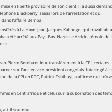
ise en liberté provisoire de son client. Il a aussi deman
léphone Blackberry, saisis lors de l’arrestation et qui
 dans l’affaire Bemba.
ansférés à La Haye. Jean-Jacques Kabongo, qui travaillait 
a a été arrêté aux Pays-Bas. Narcisse Arrido, témoin de 
nce.
ean-Pierre Bemba et leur transfèrement à la CPI, certains
harner sur l’ancien vice-président congolais. Interrogé à c
n de la CPI en RDC, Patrick Tshibuyi, a affirmé qu’il n’y a
ommis en Centrafrique et celui sur la subornation des tém
»
, a-t-il soutenu.