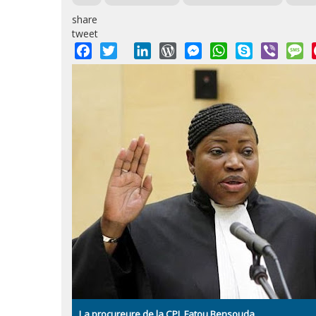
share
tweet
Facebook
Twitter
LinkedIn
WordPress
Messenger
WhatsApp
Skype
Viber
M
La procureure de la CPI, Fatou Bensouda