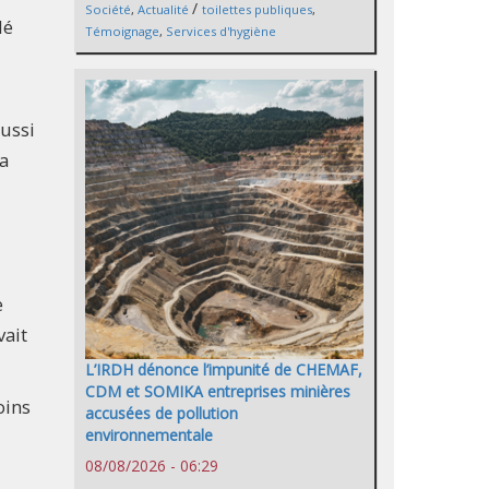
/
Société
,
Actualité
toilettes publiques
,
dé
Témoignage
,
Services d'hygiène
aussi
la
e
vait
L’IRDH dénonce l’impunité de CHEMAF,
CDM et SOMIKA entreprises minières
oins
accusées de pollution
environnementale
08/08/2026 - 06:29