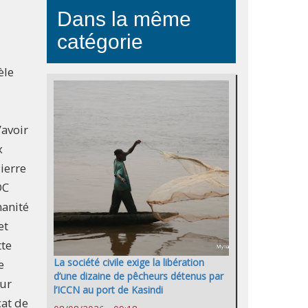
Dans la même
catégorie
èle
’avoir
x
ierre
DC
manité
et
tte
La société civile exige la libération
e
d’une dizaine de pêcheurs détenus par
eur
l’ICCN au port de Kasindi
cat de