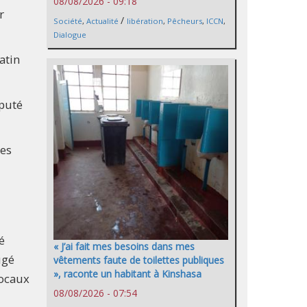
08/08/2026 - 09:18
r
/
Société
,
Actualité
libération
,
Pêcheurs
,
ICCN
,
Dialogue
atin
éputé
les
é
« J’ai fait mes besoins dans mes
ugé
vêtements faute de toilettes publiques
», raconte un habitant à Kinshasa
locaux
08/08/2026 - 07:54