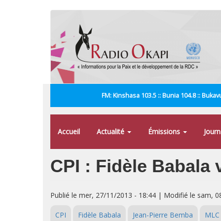
Aller
au
contenu
principal
FM: Kinshasa 103.5 :: Bunia 104.8 :: Bukavu
Accueil
Actualité
Émissions
Jour
CPI : Fidèle Babala 
Publié le mer, 27/11/2013 - 18:44 | Modifié le sam, 0
CPI
Fidèle Babala
Jean-Pierre Bemba
MLC