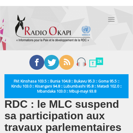
Aller
au
Toggle
contenu
navigation
principal
FM: Kinshasa 103.5 :: Bunia 104.8 :: Bukavu 95.3 :: Goma 95.5 ::
Kindu 103.0 :: Kisangani 94.8 :: Lubumbashi 95.8 :: Matadi 102.0 ::
Mbandaka 103.0 :: Mbuji-mayi 93.8
RDC : le MLC suspend
sa participation aux
travaux parlementaires