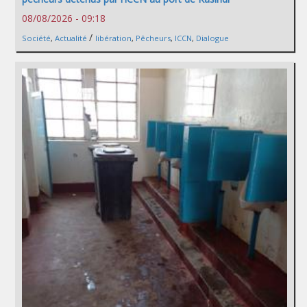
08/08/2026 - 09:18
/
Société
,
Actualité
libération
,
Pêcheurs
,
ICCN
,
Dialogue