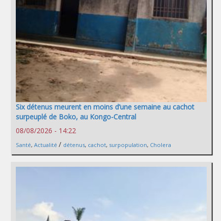
Six détenus meurent en moins d’une semaine au cachot
surpeuplé de Boko, au Kongo-Central
08/08/2026 - 14:22
/
Santé
,
Actualité
détenus
,
cachot
,
surpopulation
,
Cholera