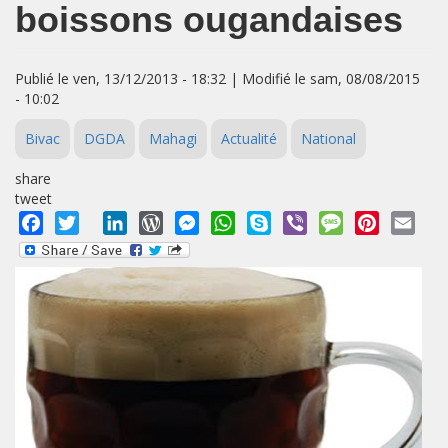
boissons ougandaises
Publié le ven, 13/12/2013 - 18:32 | Modifié le sam, 08/08/2015
- 10:02
Bivac
DGDA
Mahagi
Actualité
National
share
tweet
Facebook
Twitter
LinkedIn
WordPress
Messenger
WhatsApp
Skype
Viber
Message
Pinterest
Emai