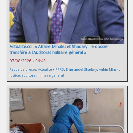
Actualité.cd : « Affaire Minaku et Shadary : le dossier
transféré à l’Auditorat militaire général »
07/08/2026 - 06:48
/
Revue de presse
,
Actualité
PPRD
,
Emmanuel Shadary
,
Aubin Minaku
,
Justice
,
auditorat militaire general