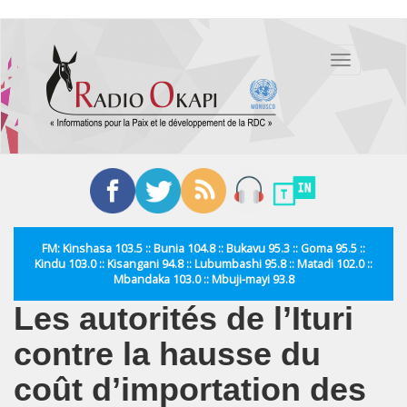
Aller
au
Toggle
contenu
navigation
principal
FM: Kinshasa 103.5 :: Bunia 104.8 :: Bukavu 95.3 :: Goma 95.5 ::
Kindu 103.0 :: Kisangani 94.8 :: Lubumbashi 95.8 :: Matadi 102.0 ::
Mbandaka 103.0 :: Mbuji-mayi 93.8
Les autorités de l’Ituri
contre la hausse du
coût d’importation des