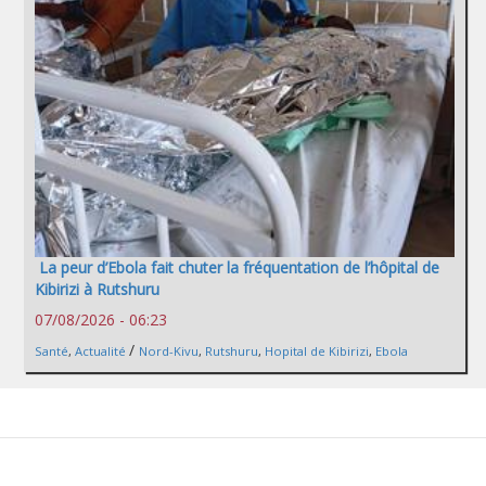
La peur d’Ebola fait chuter la fréquentation de l’hôpital de
Kibirizi à Rutshuru
07/08/2026 - 06:23
/
Santé
,
Actualité
Nord-Kivu
,
Rutshuru
,
Hopital de Kibirizi
,
Ebola