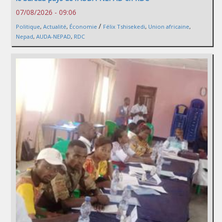
07/08/2026 - 09:06
/
Politique
,
Actualité
,
Économie
Félix Tshisekedi
,
Union africaine
,
Nepad
,
AUDA-NEPAD
,
RDC