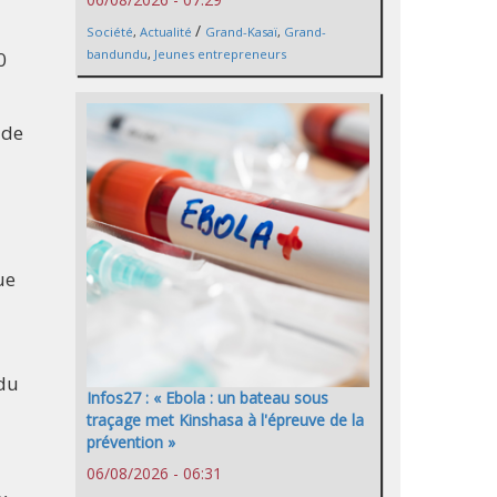
/
Société
,
Actualité
Grand-Kasaï
,
Grand-
bandundu
,
Jeunes entrepreneurs
0
 de
ue
 du
Infos27 : « Ebola : un bateau sous
traçage met Kinshasa à l'épreuve de la
prévention »
06/08/2026 - 06:31