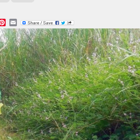
essage
Pinterest
Email