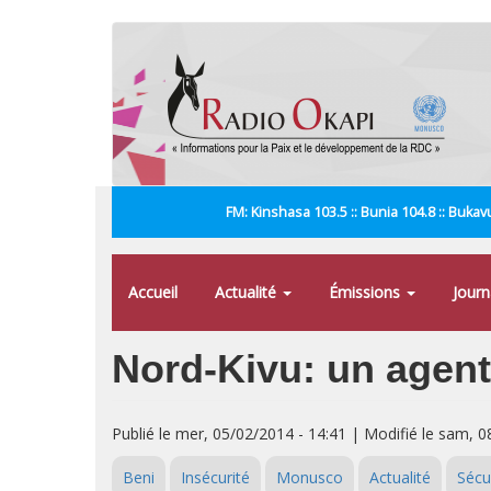
Aller
au
contenu
principal
FM: Kinshasa 103.5 :: Bunia 104.8 :: Bukavu
Accueil
Actualité
Émissions
Jour
Nord-Kivu: un agent
Publié le mer, 05/02/2014 - 14:41 | Modifié le sam, 0
Beni
Insécurité
Monusco
Actualité
Sécu