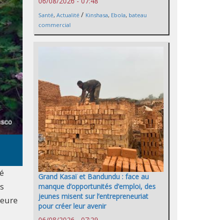
06/08/2026 - 07:48
/
Santé
,
Actualité
Kinshasa
,
Ebola
,
bateau
commercial
té
Grand Kasaï et Bandundu : face au
rs
manque d’opportunités d’emploi, des
jeunes misent sur l’entrepreneuriat
heure
pour créer leur avenir
06/08/2026 - 07:29