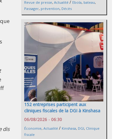
x
/
Revue de presse
,
Actualité
Ebola
,
bateau
,
Passager
,
prévention
,
Décès
ique
s
t
e
ff
152 entreprises participent aux
cliniques fiscales de la DGI à Kinshasa
06/08/2026 - 06:30
/
e dis
Économie
,
Actualité
Kinshasa
,
DGI
,
Clinique
fiscale