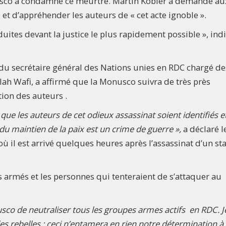
sco a condamné ce meurtre. Martin Kobler a demandé au
 et d’appréhender les auteurs de « cet acte ignoble ».
uites devant la justice le plus rapidement possible », ind
t du secrétaire général des Nations unies en RDC chargé de
llah Wafi, a affirmé que la Monusco suivra de très près
tion des auteurs .
ue les auteurs de cet odieux assassinat soient identifiés e
 du maintien de la paix est un crime de guerre »,
a déclaré l
où il est arrivé quelques heures après l’assassinat d’un sta
 armés et les personnes qui tenteraient de s’attaquer au
usco de neutraliser tous les groupes armes actifs en RDC. J
 les rebelles : ceci n’entamera en rien notre détermination à