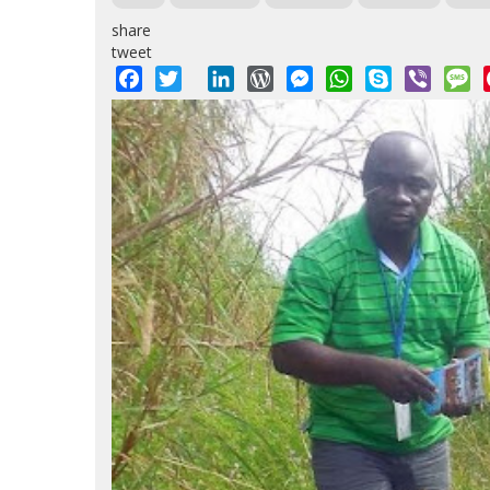
share
tweet
Facebook
Twitter
LinkedIn
WordPress
Messenger
WhatsApp
Skype
Viber
M