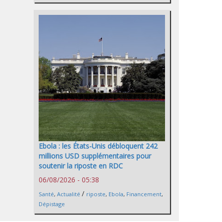
Ebola : les États-Unis débloquent 242
millions USD supplémentaires pour
soutenir la riposte en RDC
06/08/2026 - 05:38
/
Santé
,
Actualité
riposte
,
Ebola
,
Financement
,
Dépistage