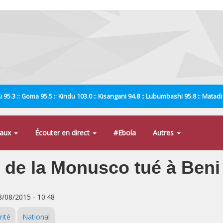
 95.3 :: Goma 95.5 :: Kindu 103.0 :: Kisangani 94.8 :: Lubumbashi 95.8 :: Matad
naux
Écouter en direct
#Ebola
Autres
 de la Monusco tué à Beni
8/08/2015 - 10:48
rité
National