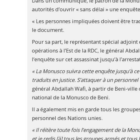
Dans un communiqué, le patron de la Monu
autorités d’ouvrir « sans délai » une enquête
« Les personnes impliquées doivent être trad
le document.
Pour sa part, le représentant spécial adjoin
opérations à l’Est de la RDC, le général Abda
l’enquête sur cet assassinat jusqu’à l’arresta
« La Monusco suivra cette enquête jusqu’à ce q
traduits en justice. S’attaquer à un personnel
général Abdallah Wafi, à partir de Beni-ville 
national de la Monusco de Beni.
Il a également mis en garde tous les groupes
personnel des Nations unies.
« Il réitère toute fois l’engagement de la Mon
et je redis [à] tous les groupes armés et tous