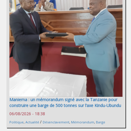
Maniema : un mémorandum signé avec la Tanzanie pour
construire une barge de 500 tonnes sur l’axe Kindu-Ubundu
06/08/2026 - 18:38
/
Politique
,
Actualité
Désenclavement
,
Mémorandum
,
Barge