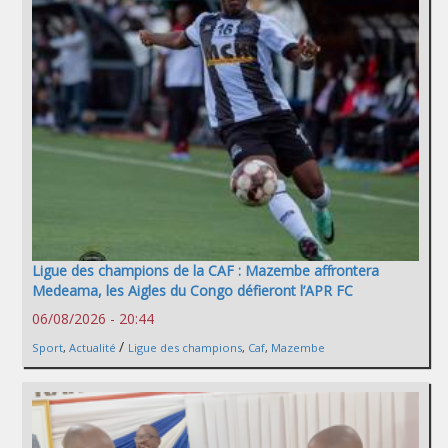
Ligue des champions de la CAF : Mazembe affrontera
Medeama, les Aigles du Congo défieront l’APR FC
06/08/2026 - 20:44
/
Sport
,
Actualité
Ligue des champions
,
Caf
,
Mazembe