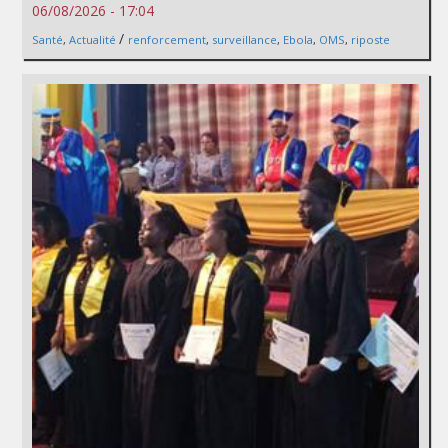
06/08/2026 - 17:04
/
Santé
,
Actualité
renforcement
,
surveillance
,
Ebola
,
OMS
,
riposte