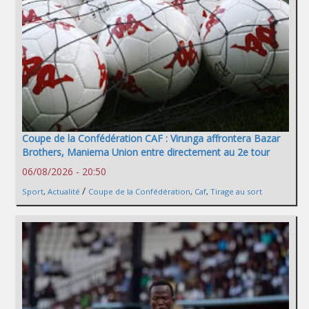
Coupe de la Confédération CAF : Virunga affrontera Bazar
Brothers, Maniema Union entre directement au 2e tour
06/08/2026 - 20:50
/
Sport
,
Actualité
Coupe de la Confédération
,
Caf
,
Tirage au sort