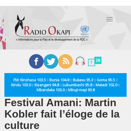
Aller
au
Toggle
contenu
navigation
principal
FM: Kinshasa 103.5 :: Bunia 104.8 :: Bukavu 95.3 :: Goma 95.5 ::
Kindu 103.0 :: Kisangani 94.8 :: Lubumbashi 95.8 :: Matadi 102.0 ::
Mbandaka 103.0 :: Mbuji-mayi 93.8
Festival Amani: Martin
Kobler fait l’éloge de la
culture