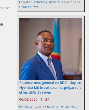
/
Éducation
,
Actualité
Maniema
,
Collation des
Grades
,
Grève
us sur
ne
Recensement général en RDC : Guylain
Nyembo fait le point sur les préparatifs
et les défis à relever
06/08/2026 - 14:24
/
Politique
,
Actualité
Recensement général
,