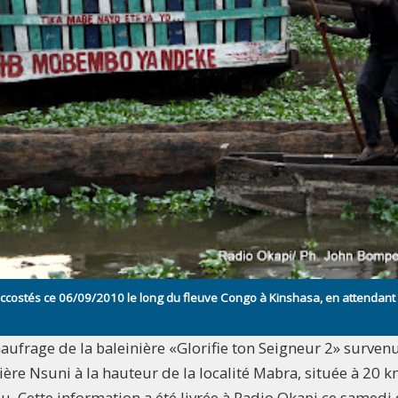
accostés ce 06/09/2010 le long du fleuve Congo à Kinshasa, en attendant l
ufrage de la baleinière «Glorifie ton Seigneur 2» survenu
vière Nsuni à la hauteur de la localité Mabra, située à 20 
. Cette information a été livrée à Radio Okapi ce samedi