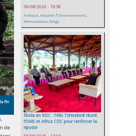
06/08/2026 - 18:38
/
Politique
,
Actualité
Désenclavement
,
Mémorandum
,
Barge
a fin
Ebola en RDC : Félix Tshisekedi réunit
,
l’OMS et Africa CDC pour renforcer la
km de
riposte
 dans
06/08/2026 - 17:04