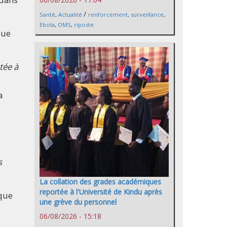
/
Santé
,
Actualité
renforcement
,
surveillance
,
Ebola
,
OMS
,
riposte
que
tée à
a
s
La collation des grades académiques
reportée à l'Université de Kindu après
 que
une grève du personnel
06/08/2026 - 15:18