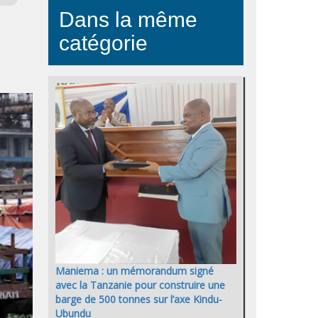
Dans la même
catégorie
Maniema : un mémorandum signé
avec la Tanzanie pour construire une
barge de 500 tonnes sur l’axe Kindu-
Ubundu