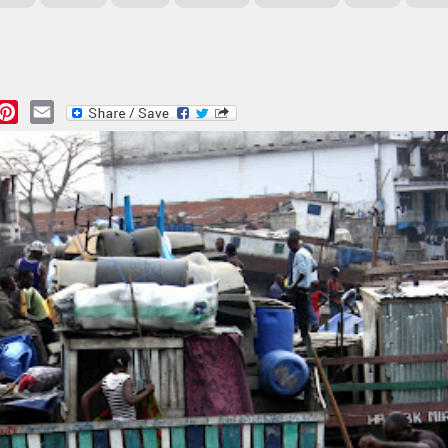
essage
Pinterest
Email