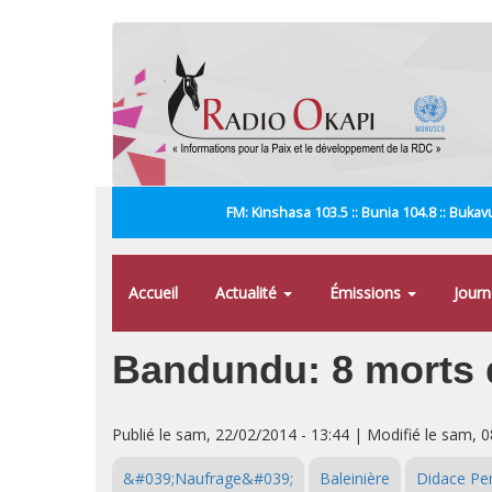
Aller
au
contenu
principal
FM: Kinshasa 103.5 :: Bunia 104.8 :: Bukavu
Accueil
Actualité
Émissions
Jour
Bandundu: 8 morts d
Publié le sam, 22/02/2014 - 13:44 | Modifié le sam, 
&#039;Naufrage&#039;
Baleinière
Didace P