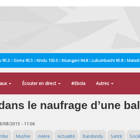
 95.3 :: Goma 95.5 :: Kindu 103.0 :: Kisangani 94.8 :: Lubumbashi 95.8 :: Matad
naux
Écouter en direct
#Ebola
Autres
ans le naufrage d’une bal
08/08/2015 - 11:06
embe
Mushie
rivière
Actualité
Bandundu
Santé
Soci