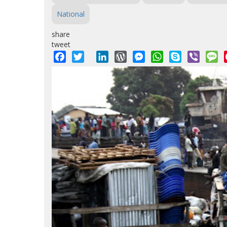
National
share
tweet
Facebook
Twitter
LinkedIn
WordPress
Messenger
WhatsApp
Skype
Viber
M