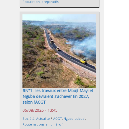
Population
,
préparatifs
RN°1 : les travaux entre Mbuji-Mayi et
Nguba devraient s’achever fin 2027,
selon l’ACGT
06/08/2026 - 13:45
/
Société
,
Actualité
ACGT
,
Nguba-Lubudi
,
Route nationale numéro 1