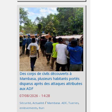
Des corps de civils découverts à
Mambasa, plusieurs habitants portés
disparus après des attaques attribuées
aux ADF
07/08/2026 - 14:28
/
Sécurité
,
Actualité
Mambasa. ADF
,
Tueries
,
enlèvements
,
Ituri