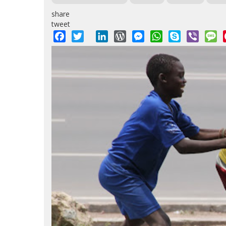
share
tweet
Facebook
Twitter
LinkedIn
WordPress
Messenger
WhatsApp
Skype
Viber
M