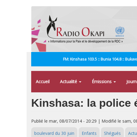
Aller
au
contenu
principal
FM: Kinshasa 103.5 :: Bunia 104.8 :: Bukavu
Accueil
Actualité
Émissions
Jour
Kinshasa: la police 
Publié le mar, 08/07/2014 - 20:29 | Modifié le sam, 0
boulevard du 30 juin
Enfants
Shégués
Actu