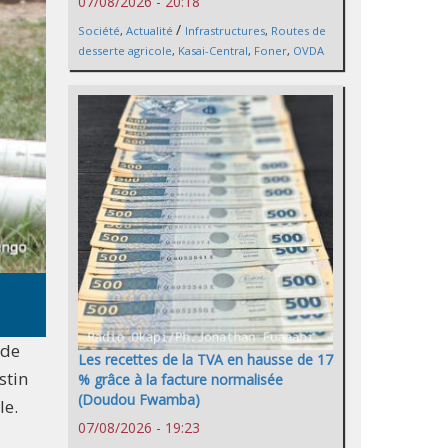
07/08/2026 - 20:18
/
Société
,
Actualité
Infrastructures
,
Routes de
desserte agricole
,
Kasai-Central
,
Foner
,
OVDA
 de
Les recettes de la TVA en hausse de 17
stin
% grâce à la facture normalisée
(Doudou Fwamba)
le.
07/08/2026 - 19:23