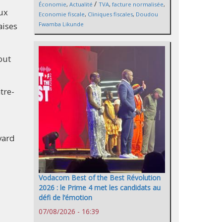
/
Économie
,
Actualité
TVA
,
facture normalisée
,
aux
Economie fiscale
,
Cliniques fiscales
,
Doudou
aises
Fwamba Likunde
out
tre-
vard
Vodacom Best of the Best Révolution
2026 : le Prime 4 met les candidats au
défi de l’émotion
07/08/2026 - 16:39