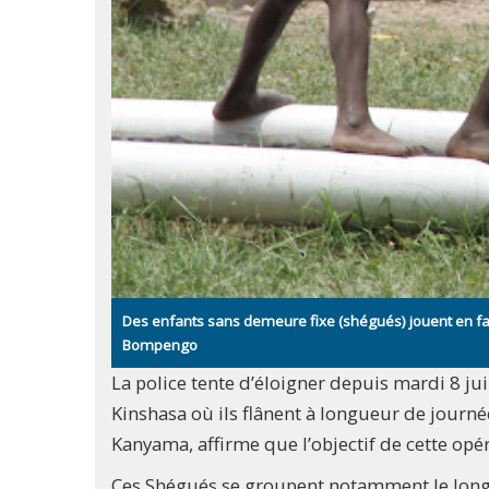
Des enfants sans demeure fixe (shégués) jouent en fac
Bompengo
La police tente d’éloigner depuis mardi 8 jui
Kinshasa où ils flânent à longueur de journée
Kanyama, affirme que l’objectif de cette opér
Ces Shégués se groupent notamment le long d