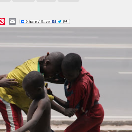
essage
Pinterest
Email