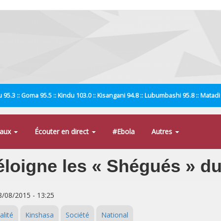
 95.3 :: Goma 95.5 :: Kindu 103.0 :: Kisangani 94.8 :: Lubumbashi 95.8 :: Matad
naux
Écouter en direct
#Ebola
Autres
éloigne les « Shégués » du 
8/08/2015 - 13:25
alité
Kinshasa
Société
National