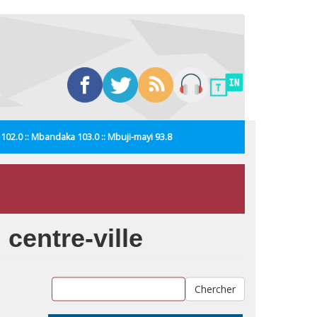
i 102.0 :: Mbandaka 103.0 :: Mbuji-mayi 93.8
centre-ville
Chercher