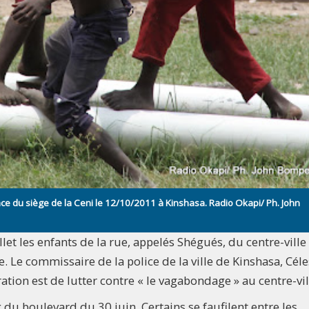
e du siège de la Ceni le 12/10/2011 à Kinshasa. Radio Okapi/ Ph. John
llet les enfants de la rue, appelés Shégués, du centre-ville
. Le commissaire de la police de la ville de Kinshasa, Céle
ation est de lutter contre « le vagabondage » au centre-vil
u boulevard du 30 juin. Certains se faufilent entre les