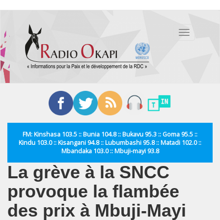
Aller
au
Toggle
contenu
navigation
principal
FM: Kinshasa 103.5 :: Bunia 104.8 :: Bukavu 95.3 :: Goma 95.5 ::
Kindu 103.0 :: Kisangani 94.8 :: Lubumbashi 95.8 :: Matadi 102.0 ::
Mbandaka 103.0 :: Mbuji-mayi 93.8
La grève à la SNCC
provoque la flambée
des prix à Mbuji-Mayi