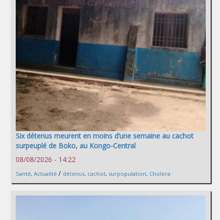
Six détenus meurent en moins d’une semaine au cachot
surpeuplé de Boko, au Kongo-Central
08/08/2026 - 14:22
/
Santé
,
Actualité
détenus
,
cachot
,
surpopulation
,
Cholera