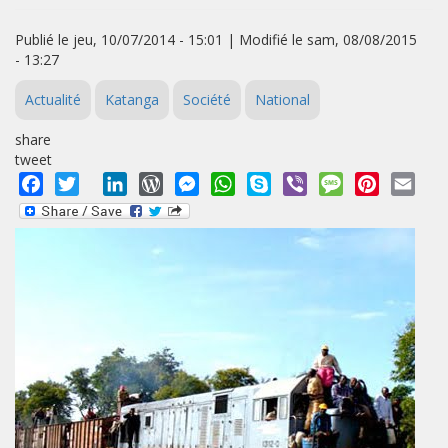
Publié le jeu, 10/07/2014 - 15:01 | Modifié le sam, 08/08/2015
- 13:27
Actualité
Katanga
Société
National
share
tweet
Facebook
Twitter
LinkedIn
WordPress
Messenger
WhatsApp
Skype
Viber
Message
Pinterest
Emai