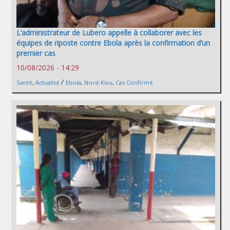
L’administrateur de Lubero appelle à collaborer avec les
équipes de riposte contre Ebola après la confirmation d’un
premier cas
10/08/2026 - 14:29
/
Santé
,
Actualité
Ebola
,
Nord-Kivu
,
Cas Confirmé