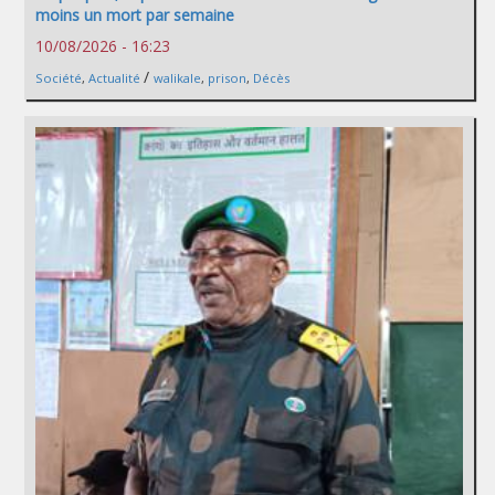
moins un mort par semaine
10/08/2026 - 16:23
/
Société
,
Actualité
walikale
,
prison
,
Décès