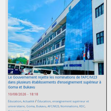
Le Gouvernement rejette les nominations de l’AFC/M23
dans plusieurs établissements d’enseignement supérieur à
Goma et Bukavu
10/08/2026 - 18:18
/
Éducation
,
Actualité
Éducation
,
enseignement supérieur et
universitaire
,
Goma
,
Bukavu
,
AFC/M23
,
Nominations
,
RDC
,