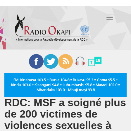
Aller
au
Toggle
contenu
navigation
principal
FM: Kinshasa 103.5 :: Bunia 104.8 :: Bukavu 95.3 :: Goma 95.5 ::
Kindu 103.0 :: Kisangani 94.8 :: Lubumbashi 95.8 :: Matadi 102.0 ::
Mbandaka 103.0 :: Mbuji-mayi 93.8
RDC: MSF a soigné plus
de 200 victimes de
violences sexuelles à