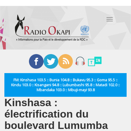
Aller
au
Toggle
contenu
navigation
principal
FM: Kinshasa 103.5 :: Bunia 104.8 :: Bukavu 95.3 :: Goma 95.5 ::
Kindu 103.0 :: Kisangani 94.8 :: Lubumbashi 95.8 :: Matadi 102.0 ::
Mbandaka 103.0 :: Mbuji-mayi 93.8
Kinshasa :
électrification du
boulevard Lumumba