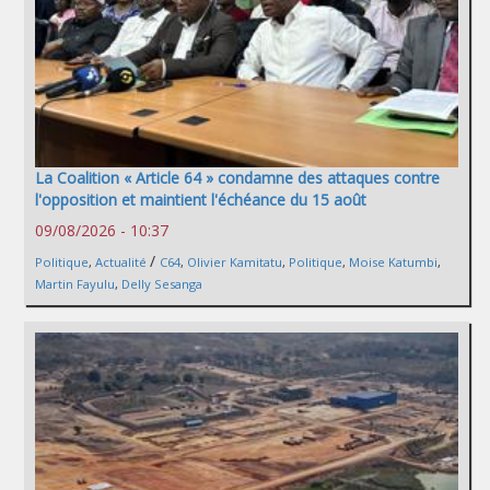
La Coalition « Article 64 » condamne des attaques contre
l'opposition et maintient l'échéance du 15 août
09/08/2026 - 10:37
/
Politique
,
Actualité
C64
,
Olivier Kamitatu
,
Politique
,
Moise Katumbi
,
Martin Fayulu
,
Delly Sesanga