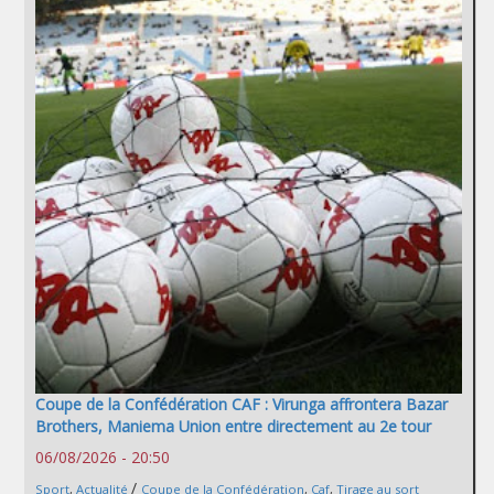
Coupe de la Confédération CAF : Virunga affrontera Bazar
Brothers, Maniema Union entre directement au 2e tour
06/08/2026 - 20:50
/
Sport
,
Actualité
Coupe de la Confédération
,
Caf
,
Tirage au sort