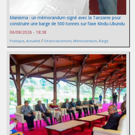
Maniema : un mémorandum signé avec la Tanzanie pour
construire une barge de 500 tonnes sur l’axe Kindu-Ubundu
06/08/2026 - 18:38
/
Politique
,
Actualité
Désenclavement
,
Mémorandum
,
Barge