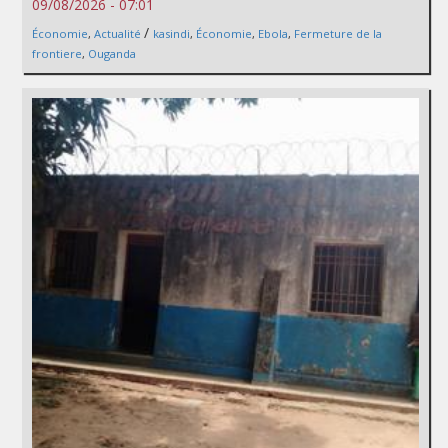
09/08/2026 - 07:01
/
Économie
,
Actualité
kasindi
,
Économie
,
Ebola
,
Fermeture de la
frontiere
,
Ouganda