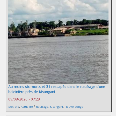
Au moins six morts et 31 rescapés dans le naufrage d’une
baleinière près de Kisangani
09/08/2026 - 07:29
/
Société
,
Actualité
naufrage
,
Kisangani
,
Fleuve congo