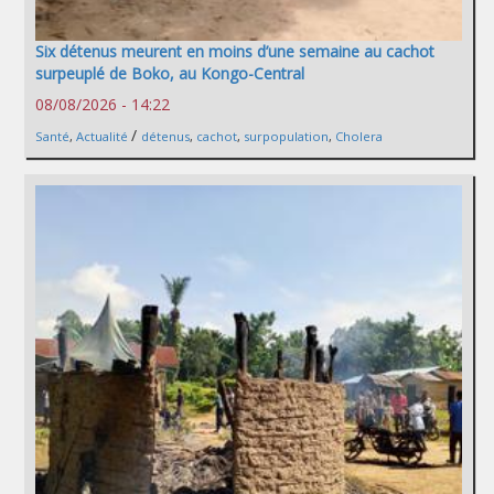
Six détenus meurent en moins d’une semaine au cachot
surpeuplé de Boko, au Kongo-Central
08/08/2026 - 14:22
/
Santé
,
Actualité
détenus
,
cachot
,
surpopulation
,
Cholera