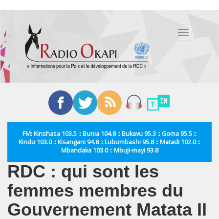
Aller
au
Toggle
contenu
navigation
principal
FM: Kinshasa 103.5 :: Bunia 104.8 :: Bukavu 95.3 :: Goma 95.5 ::
Kindu 103.0 :: Kisangani 94.8 :: Lubumbashi 95.8 :: Matadi 102.0 ::
Mbandaka 103.0 :: Mbuji-mayi 93.8
RDC : qui sont les
femmes membres du
Gouvernement Matata II