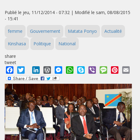
Publié le jeu, 11/12/2014 - 07:32 | Modifié le sam, 08/08/2015
- 15:41
femme
Gouvernement
Matata Ponyo
Actualité
Kinshasa
Politique
National
share
tweet
Facebook
Twitter
LinkedIn
WordPress
Messenger
WhatsApp
Skype
Viber
Message
Pinterest
Emai