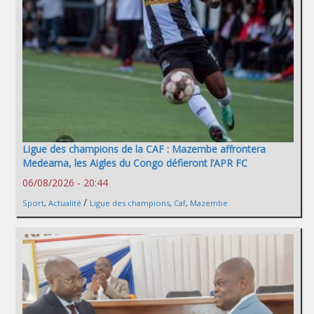
Ligue des champions de la CAF : Mazembe affrontera
Medeama, les Aigles du Congo défieront l’APR FC
06/08/2026 - 20:44
/
Sport
,
Actualité
Ligue des champions
,
Caf
,
Mazembe