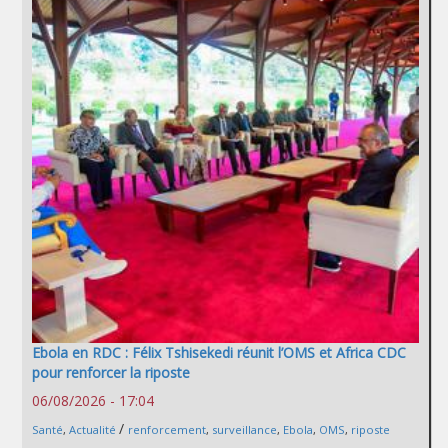
Ebola en RDC : Félix Tshisekedi réunit l’OMS et Africa CDC
pour renforcer la riposte
06/08/2026 - 17:04
/
Santé
,
Actualité
renforcement
,
surveillance
,
Ebola
,
OMS
,
riposte