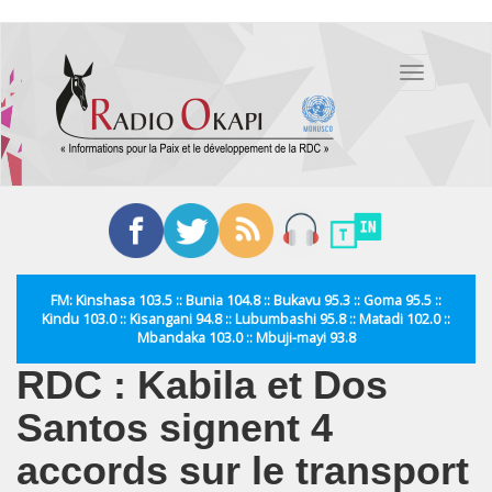
Aller
au
Toggle
contenu
navigation
principal
FM: Kinshasa 103.5 :: Bunia 104.8 :: Bukavu 95.3 :: Goma 95.5 ::
Kindu 103.0 :: Kisangani 94.8 :: Lubumbashi 95.8 :: Matadi 102.0 ::
Mbandaka 103.0 :: Mbuji-mayi 93.8
RDC : Kabila et Dos
Santos signent 4
accords sur le transport