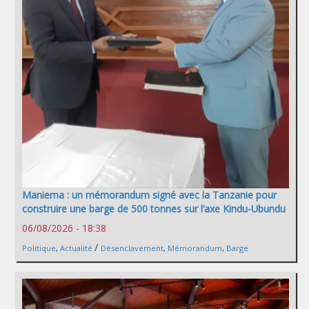
Maniema : un mémorandum signé avec la Tanzanie pour
construire une barge de 500 tonnes sur l’axe Kindu-Ubundu
06/08/2026 - 18:38
/
Politique
,
Actualité
Désenclavement
,
Mémorandum
,
Barge