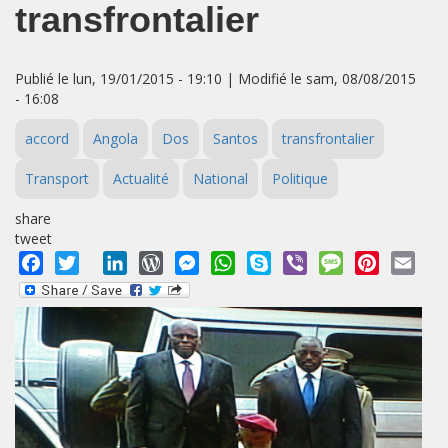
transfrontalier
Publié le lun, 19/01/2015 - 19:10 | Modifié le sam, 08/08/2015
- 16:08
accord
Angola
Dos
Santos
transfrontalier
Transport
Actualité
National
Politique
share
tweet
Facebook
Twitter
LinkedIn
WordPress
Messenger
WhatsApp
Skype
Viber
Message
Pinterest
Emai