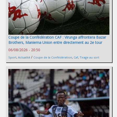
Coupe de la Confédération CAF : Virunga affrontera Bazar
Brothers, Maniema Union entre directement au 2e tour
06/08/2026 - 20:50
/
Sport
,
Actualité
Coupe de la Confédération
,
Caf
,
Tirage au sort