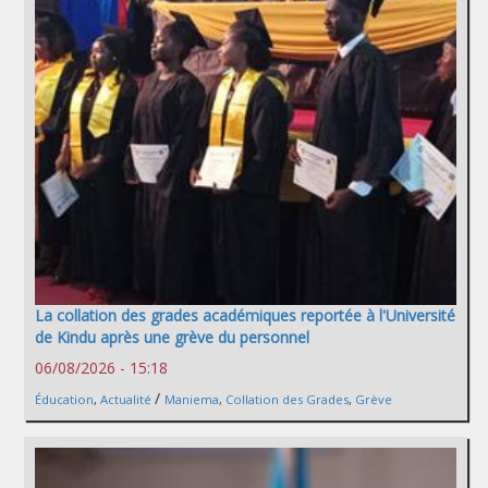
La collation des grades académiques reportée à l'Université
de Kindu après une grève du personnel
06/08/2026 - 15:18
/
Éducation
,
Actualité
Maniema
,
Collation des Grades
,
Grève