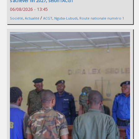
s’achever fin 2027, selon l’ACGT
06/08/2026 - 13:45
/
Société
,
Actualité
ACGT
,
Nguba-Lubudi
,
Route nationale numéro 1