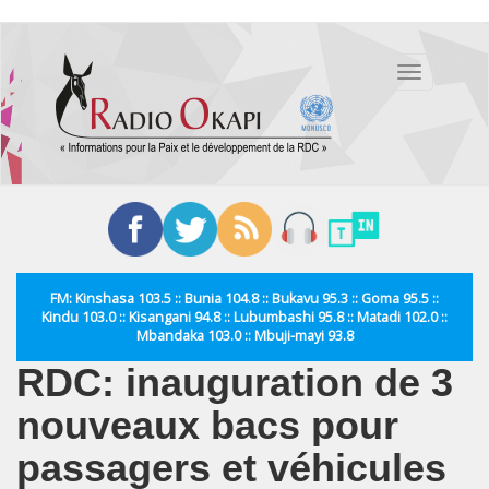
Aller
au
Toggle
contenu
navigation
principal
FM: Kinshasa 103.5 :: Bunia 104.8 :: Bukavu 95.3 :: Goma 95.5 ::
Kindu 103.0 :: Kisangani 94.8 :: Lubumbashi 95.8 :: Matadi 102.0 ::
Mbandaka 103.0 :: Mbuji-mayi 93.8
RDC: inauguration de 3
nouveaux bacs pour
passagers et véhicules