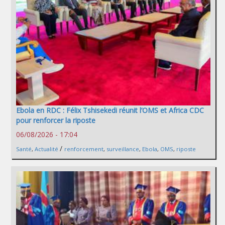
Ebola en RDC : Félix Tshisekedi réunit l’OMS et Africa CDC
pour renforcer la riposte
06/08/2026 - 17:04
/
Santé
,
Actualité
renforcement
,
surveillance
,
Ebola
,
OMS
,
riposte