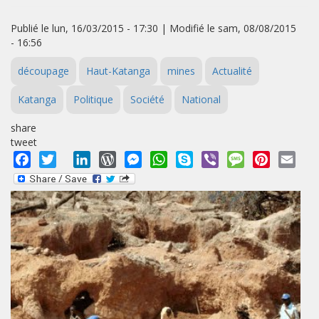
Publié le lun, 16/03/2015 - 17:30 | Modifié le sam, 08/08/2015
- 16:56
découpage
Haut-Katanga
mines
Actualité
Katanga
Politique
Société
National
share
tweet
Facebook
Twitter
LinkedIn
WordPress
Messenger
WhatsApp
Skype
Viber
Message
Pinterest
Emai