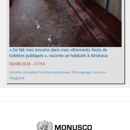
« J’ai fait mes besoins dans mes vêtements faute de
toilettes publiques », raconte un habitant à Kinshasa
08/08/2026 - 07:54
/
Société
,
Actualité
toilettes publiques
,
Témoignage
,
Services
d'hygiène