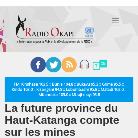
Aller
au
Toggle
contenu
navigation
principal
FM: Kinshasa 103.5 :: Bunia 104.8 :: Bukavu 95.3 :: Goma 95.5 ::
Kindu 103.0 :: Kisangani 94.8 :: Lubumbashi 95.8 :: Matadi 102.0 ::
Mbandaka 103.0 :: Mbuji-mayi 93.8
La future province du
Haut-Katanga compte
sur les mines