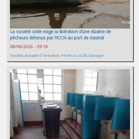
La société civile exige la libération d’une dizaine de
pêcheurs détenus par l’ICCN au port de Kasindi
08/08/2026 - 09:18
/
Société
,
Actualité
libération
,
Pêcheurs
,
ICCN
,
Dialogue