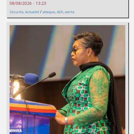
08/08/2026 - 13:23
/
Sécurité
,
Actualité
attaque
,
ADF
,
alerte