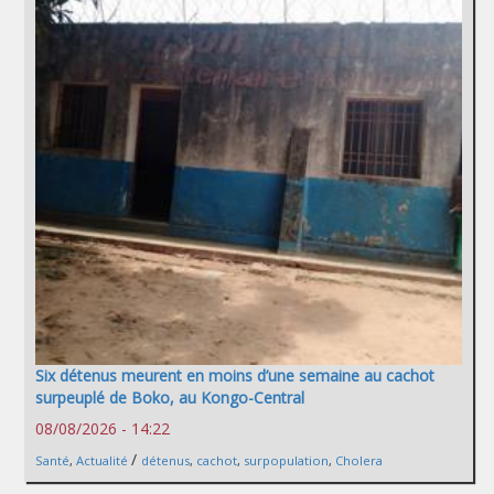
Six détenus meurent en moins d’une semaine au cachot
surpeuplé de Boko, au Kongo-Central
08/08/2026 - 14:22
/
Santé
,
Actualité
détenus
,
cachot
,
surpopulation
,
Cholera