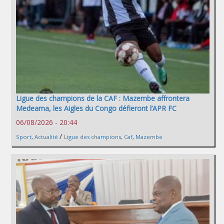
Ligue des champions de la CAF : Mazembe affrontera
Medeama, les Aigles du Congo défieront l’APR FC
06/08/2026 - 20:44
/
Sport
,
Actualité
Ligue des champions
,
Caf
,
Mazembe