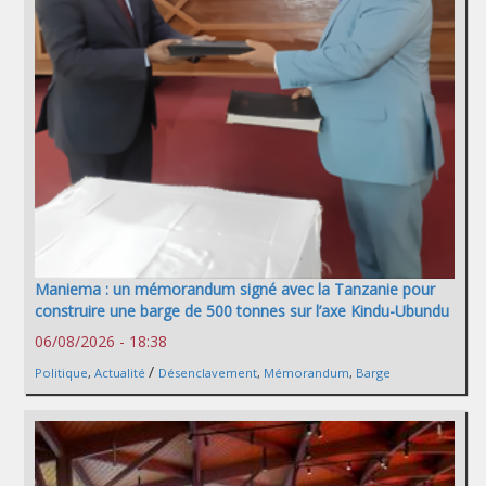
Maniema : un mémorandum signé avec la Tanzanie pour
construire une barge de 500 tonnes sur l’axe Kindu-Ubundu
06/08/2026 - 18:38
/
Politique
,
Actualité
Désenclavement
,
Mémorandum
,
Barge