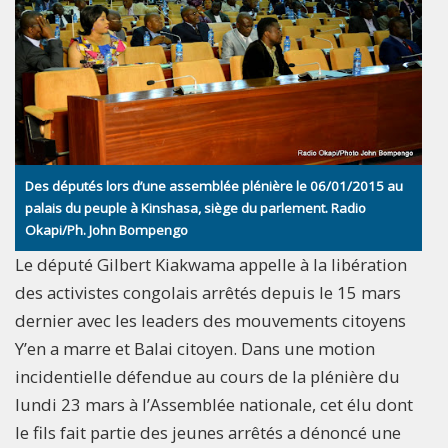
Des députés lors d’une assemblée plénière le 06/01/2015 au
palais du peuple à Kinshasa, siège du parlement. Radio
Okapi/Ph. John Bompengo
Le député Gilbert Kiakwama appelle à la libération
des activistes congolais arrêtés depuis le 15 mars
dernier avec les leaders des mouvements citoyens
Y’en a marre et Balai citoyen. Dans une motion
incidentielle défendue au cours de la plénière du
lundi 23 mars à l’Assemblée nationale, cet élu dont
le fils fait partie des jeunes arrêtés a dénoncé une