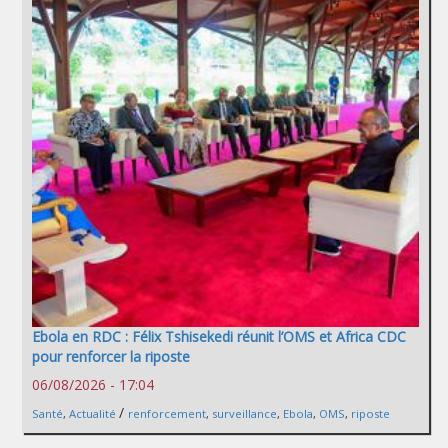
Ebola en RDC : Félix Tshisekedi réunit l’OMS et Africa CDC
pour renforcer la riposte
06/08/2026 - 17:04
/
Santé
,
Actualité
renforcement
,
surveillance
,
Ebola
,
OMS
,
riposte