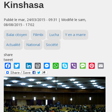
Kinshasa
Publié le mar, 24/03/2015 - 09:31 | Modifié le sam,
08/08/2015 - 17:02
Balai citoyen
Filimbi
Lucha
Y en a marre
Actualité
National
Société
share
tweet
Facebook
Twitter
LinkedIn
WordPress
Messenger
WhatsApp
Skype
Viber
Message
Pinterest
Emai