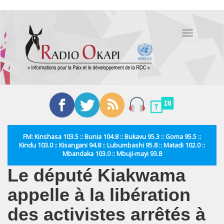
Aller
au
Toggle
contenu
navigation
principal
FM: Kinshasa 103.5 :: Bunia 104.8 :: Bukavu 95.3 :: Goma 95.5 ::
Kindu 103.0 :: Kisangani 94.8 :: Lubumbashi 95.8 :: Matadi 102.0 ::
Mbandaka 103.0 :: Mbuji-mayi 93.8
Le député Kiakwama
appelle à la libération
des activistes arrêtés à