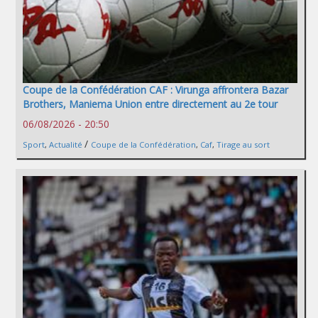
Coupe de la Confédération CAF : Virunga affrontera Bazar
Brothers, Maniema Union entre directement au 2e tour
06/08/2026 - 20:50
/
Sport
,
Actualité
Coupe de la Confédération
,
Caf
,
Tirage au sort