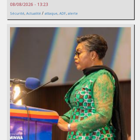
08/08/2026 - 13:23
/
Sécurité
,
Actualité
attaque
,
ADF
,
alerte