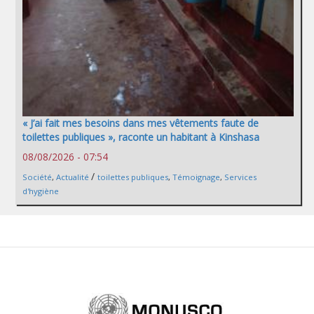
« J’ai fait mes besoins dans mes vêtements faute de
toilettes publiques », raconte un habitant à Kinshasa
08/08/2026 - 07:54
/
Société
,
Actualité
toilettes publiques
,
Témoignage
,
Services
d'hygiène