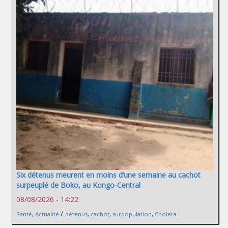
Six détenus meurent en moins d’une semaine au cachot
surpeuplé de Boko, au Kongo-Central
08/08/2026 - 14:22
/
Santé
,
Actualité
détenus
,
cachot
,
surpopulation
,
Cholera