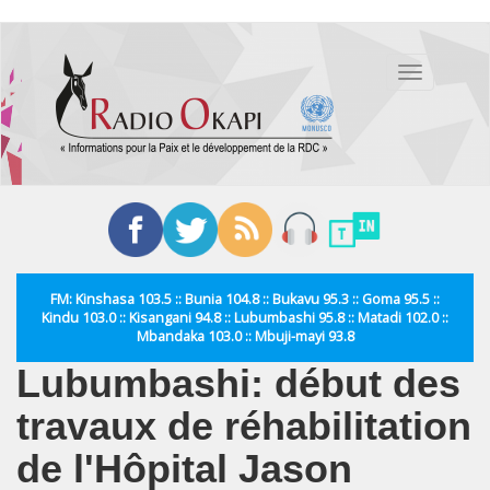
Aller
au
Toggle
contenu
navigation
principal
FM: Kinshasa 103.5 :: Bunia 104.8 :: Bukavu 95.3 :: Goma 95.5 ::
Kindu 103.0 :: Kisangani 94.8 :: Lubumbashi 95.8 :: Matadi 102.0 ::
Mbandaka 103.0 :: Mbuji-mayi 93.8
Lubumbashi: début des
travaux de réhabilitation
de l'Hôpital Jason