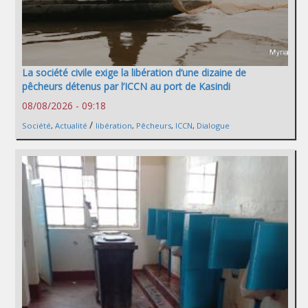
La société civile exige la libération d’une dizaine de
pêcheurs détenus par l’ICCN au port de Kasindi
08/08/2026 - 09:18
/
Société
,
Actualité
libération
,
Pêcheurs
,
ICCN
,
Dialogue