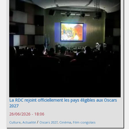
La RDC rejoint officiellement les pays éligibles aux Oscars
2027
26/06/2026 - 18:06
/
Culture
,
Actualité
Oscars 2027
,
Cinéma
,
Film congolais