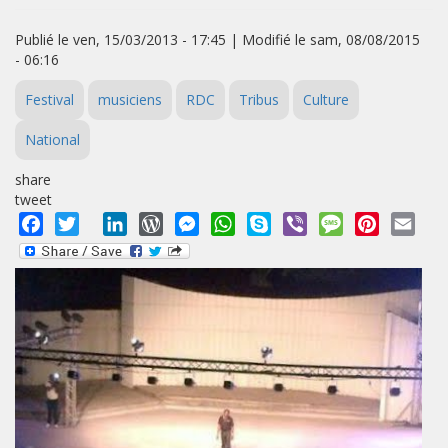
Publié le ven, 15/03/2013 - 17:45 | Modifié le sam, 08/08/2015
- 06:16
Festival
musiciens
RDC
Tribus
Culture
National
share
tweet
Facebook
Twitter
LinkedIn
WordPress
Messenger
WhatsApp
Skype
Viber
Message
Pinterest
Emai