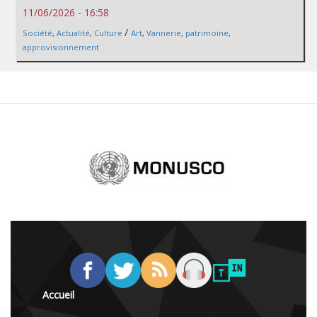
11/06/2026 - 16:58
/
Société
,
Actualité
,
Culture
Art
,
Vannerie
,
patrimoine
,
approvisionnement
Accueil