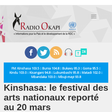
Aller
au
Toggle
contenu
navigation
principal
FM: Kinshasa 103.5 :: Bunia 104.8 :: Bukavu 95.3 :: Goma 95.5 ::
Kindu 103.0 :: Kisangani 94.8 :: Lubumbashi 95.8 :: Matadi 102.0 ::
Mbandaka 103.0 :: Mbuji-mayi 93.8
Kinshasa: le festival des
arts nationaux reporté
au 20 mars