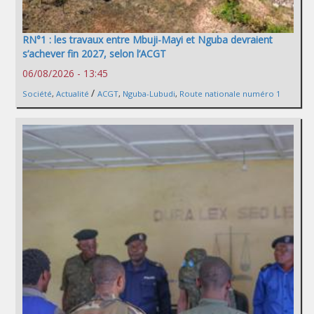
RN°1 : les travaux entre Mbuji-Mayi et Nguba devraient
s’achever fin 2027, selon l’ACGT
06/08/2026 - 13:45
/
Société
,
Actualité
ACGT
,
Nguba-Lubudi
,
Route nationale numéro 1