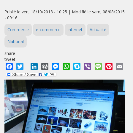
Publié le ven, 18/10/2013 - 10:25 | Modifié le sam, 08/08/2015
- 09:16
Commerce
e-commerce
internet
Actualité
National
share
tweet
Facebook
Twitter
LinkedIn
WordPress
Messenger
WhatsApp
Skype
Viber
Message
Pinterest
Emai