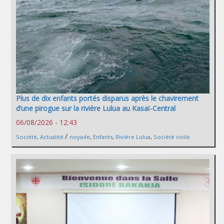
Plus de dix enfants portés disparus après le chavirement
d’une pirogue sur la rivière Lulua au Kasaï-Central
06/08/2026 - 12:43
/
Société
,
Actualité
noyade
,
Enfants
,
Rivière Lulua
,
Société civile