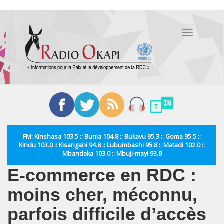
Aller
au
Toggle
contenu
navigation
principal
FM: Kinshasa 103.5 :: Bunia 104.8 :: Bukavu 95.3 :: Goma 95.5 ::
Kindu 103.0 :: Kisangani 94.8 :: Lubumbashi 95.8 :: Matadi 102.0 ::
Mbandaka 103.0 :: Mbuji-mayi 93.8
E-commerce en RDC :
moins cher, méconnu,
parfois difficile d’accès