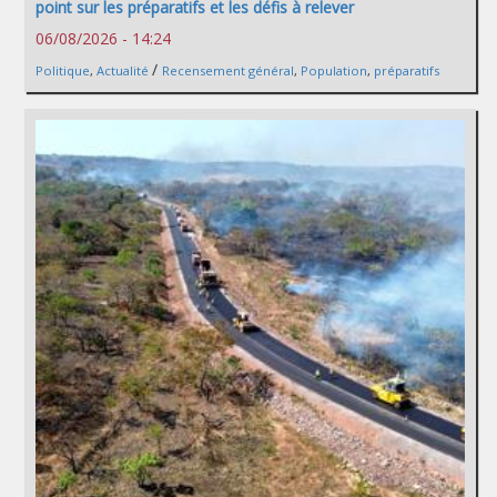
point sur les préparatifs et les défis à relever
06/08/2026 - 14:24
/
Politique
,
Actualité
Recensement général
,
Population
,
préparatifs