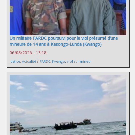
Un militaire FARDC poursuivi pour le viol présumé d’une
mineure de 14 ans à Kasongo-Lunda (Kwango)
06/08/2026 - 13:18
/
Justice
,
Actualité
FARDC
,
Kwango
,
viol sur mineur