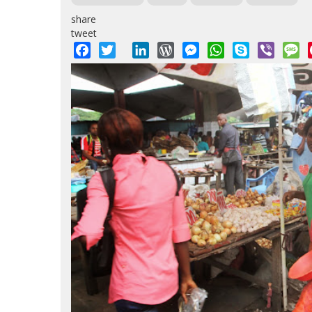
share
tweet
Facebook
Twitter
LinkedIn
WordPress
Messenger
WhatsApp
Skype
Viber
M