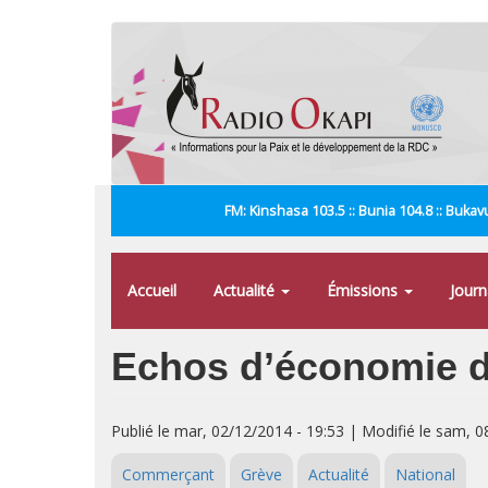
Aller
au
contenu
principal
FM: Kinshasa 103.5 :: Bunia 104.8 :: Bukavu
Accueil
Actualité
Émissions
Jour
Echos d’économie d
Publié le mar, 02/12/2014 - 19:53 | Modifié le sam, 0
Commerçant
Grève
Actualité
National