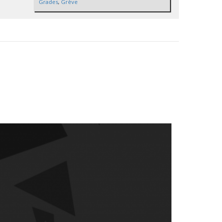
Grades
,
Grève