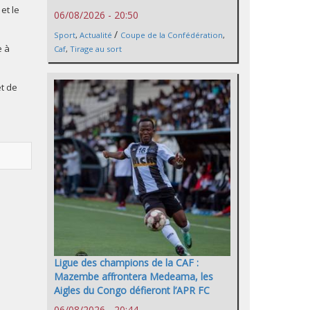
et le
06/08/2026 - 20:50
/
Sport
,
Actualité
Coupe de la Confédération
,
e à
Caf
,
Tirage au sort
t de
Ligue des champions de la CAF :
Mazembe affrontera Medeama, les
Aigles du Congo défieront l’APR FC
06/08/2026 - 20:44