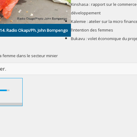
Kinshasa : rapport sur le commerce 
développement
Kalemie : atelier sur la micro financ
l’intention des femmes
014. Radio Okapi/Ph. John Bompengo
Bukavu : volet économique du proje
 la femme dans le secteur minier
er.