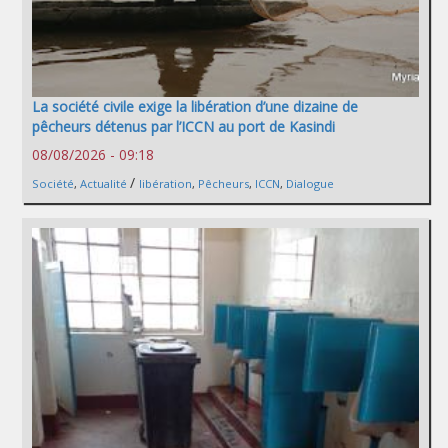
La société civile exige la libération d’une dizaine de
pêcheurs détenus par l’ICCN au port de Kasindi
08/08/2026 - 09:18
/
Société
,
Actualité
libération
,
Pêcheurs
,
ICCN
,
Dialogue