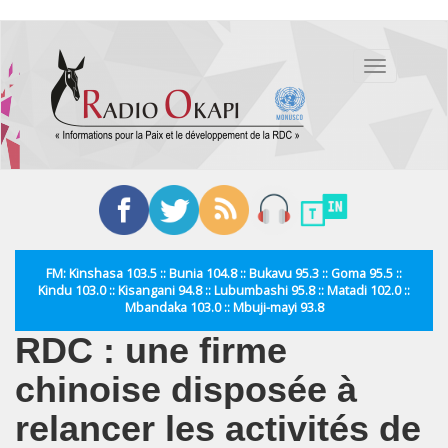
Aller
au
Toggle
contenu
navigation
principal
FM: Kinshasa 103.5 :: Bunia 104.8 :: Bukavu 95.3 :: Goma 95.5 ::
Kindu 103.0 :: Kisangani 94.8 :: Lubumbashi 95.8 :: Matadi 102.0 ::
Mbandaka 103.0 :: Mbuji-mayi 93.8
RDC : une firme
chinoise disposée à
relancer les activités de