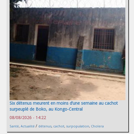
Six détenus meurent en moins d’une semaine au cachot
surpeuplé de Boko, au Kongo-Central
08/08/2026 - 14:22
/
Santé
,
Actualité
détenus
,
cachot
,
surpopulation
,
Cholera