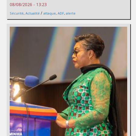
08/08/2026 - 13:23
/
Sécurité
,
Actualité
attaque
,
ADF
,
alerte