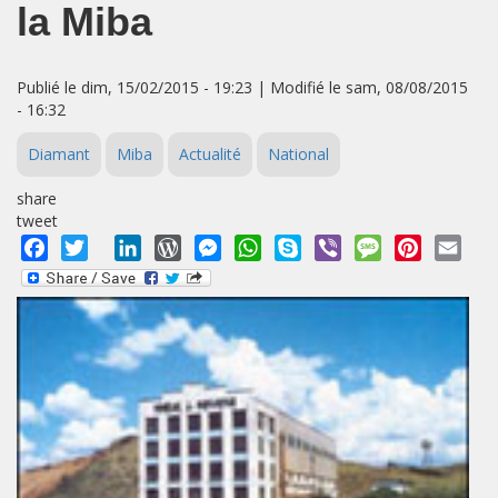
la Miba
Publié le dim, 15/02/2015 - 19:23 | Modifié le sam, 08/08/2015
- 16:32
Diamant
Miba
Actualité
National
share
tweet
Facebook
Twitter
LinkedIn
WordPress
Messenger
WhatsApp
Skype
Viber
Message
Pinterest
Emai