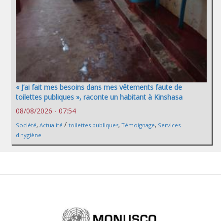
« J’ai fait mes besoins dans mes vêtements faute de
toilettes publiques », raconte un habitant à Kinshasa
08/08/2026 - 07:54
/
Société
,
Actualité
toilettes publiques
,
Témoignage
,
Services
d'hygiène