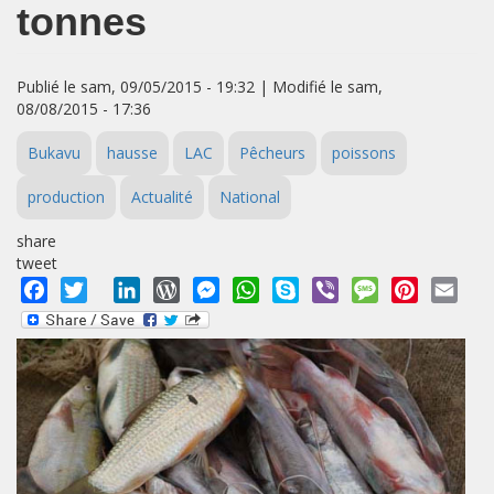
tonnes
Publié le sam, 09/05/2015 - 19:32 | Modifié le sam,
08/08/2015 - 17:36
Bukavu
hausse
LAC
Pêcheurs
poissons
production
Actualité
National
share
tweet
Facebook
Twitter
LinkedIn
WordPress
Messenger
WhatsApp
Skype
Viber
Message
Pinterest
Emai