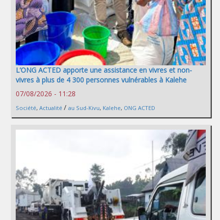
L’ONG ACTED apporte une assistance en vivres et non-
vivres à plus de 4 300 personnes vulnérables à Kalehe
07/08/2026 - 11:28
/
Société
,
Actualité
au Sud-Kivu
,
Kalehe
,
ONG ACTED