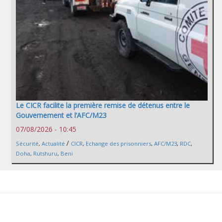
Le CICR facilite la première remise de détenus entre le
Gouvernement et l’AFC/M23
07/08/2026 - 10:45
/
Sécurité
,
Actualité
CICR
,
Echange des prisonniers
,
AFC/M23
,
RDC
,
Doha
,
Rutshuru
,
Beni