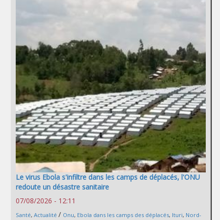
Le virus Ebola s'infiltre dans les camps de déplacés, l'ONU
redoute un désastre sanitaire
07/08/2026 - 12:11
/
Santé
,
Actualité
Onu
,
Ebola dans les camps des déplacés
,
Ituri
,
Nord-