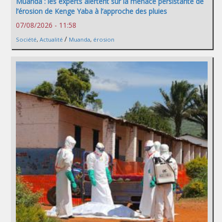
Muanda : les experts alertent sur la menace persistante de
l’érosion de Kenge Yaba à l’approche des pluies
07/08/2026 - 11:58
/
Société
,
Actualité
Muanda
,
érosion