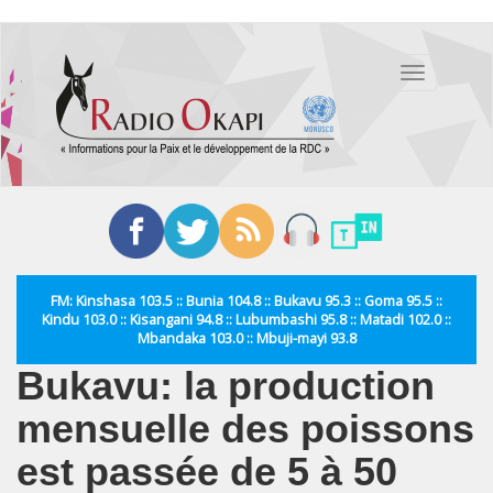
Aller
au
Toggle
contenu
navigation
principal
FM: Kinshasa 103.5 :: Bunia 104.8 :: Bukavu 95.3 :: Goma 95.5 ::
Kindu 103.0 :: Kisangani 94.8 :: Lubumbashi 95.8 :: Matadi 102.0 ::
Mbandaka 103.0 :: Mbuji-mayi 93.8
Bukavu: la production
mensuelle des poissons
est passée de 5 à 50