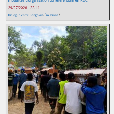
modalités d’organisation du référendum en RDC
29/07/2026 - 22:14
/
Dialogue entre Congolais
,
Émissions