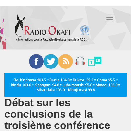
Aller
au
Toggle
contenu
navigation
principal
FM: Kinshasa 103.5 :: Bunia 104.8 :: Bukavu 95.3 :: Goma 95.5 ::
Kindu 103.0 :: Kisangani 94.8 :: Lubumbashi 95.8 :: Matadi 102.0 ::
Mbandaka 103.0 :: Mbuji-mayi 93.8
Débat sur les
conclusions de la
troisième conférence