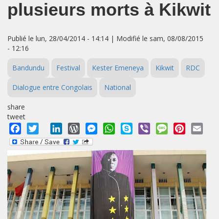
plusieurs morts à Kikwit
Publié le lun, 28/04/2014 - 14:14 | Modifié le sam, 08/08/2015
- 12:16
Bandundu
Festival
Kester Emeneya
Kikwit
RDC
Dialogue entre Congolais
National
share
tweet
Facebook
Twitter
LinkedIn
WordPress
Messenger
WhatsApp
Skype
Viber
Message
Pinterest
Emai