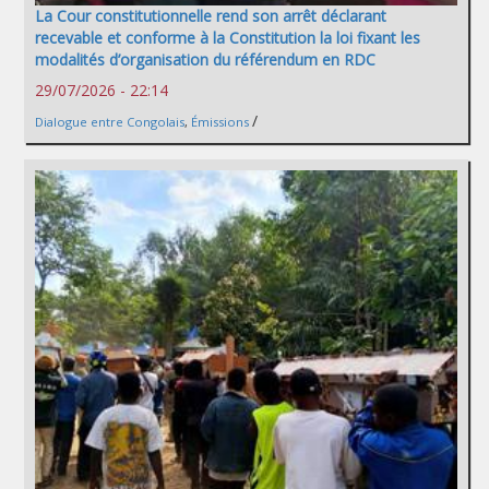
La Cour constitutionnelle rend son arrêt déclarant
recevable et conforme à la Constitution la loi fixant les
modalités d’organisation du référendum en RDC
29/07/2026 - 22:14
/
Dialogue entre Congolais
,
Émissions