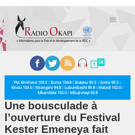
Aller
au
Toggle
contenu
navigation
principal
FM: Kinshasa 103.5 :: Bunia 104.8 :: Bukavu 95.3 :: Goma 95.5 ::
Kindu 103.0 :: Kisangani 94.8 :: Lubumbashi 95.8 :: Matadi 102.0 ::
Mbandaka 103.0 :: Mbuji-mayi 93.8
Une bousculade à
l’ouverture du Festival
Kester Emeneya fait