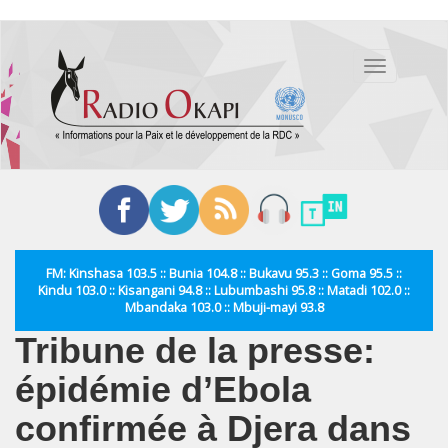
Aller
au
Toggle
contenu
navigation
principal
FM: Kinshasa 103.5 :: Bunia 104.8 :: Bukavu 95.3 :: Goma 95.5 ::
Kindu 103.0 :: Kisangani 94.8 :: Lubumbashi 95.8 :: Matadi 102.0 ::
Mbandaka 103.0 :: Mbuji-mayi 93.8
Tribune de la presse:
épidémie d’Ebola
confirmée à Djera dans