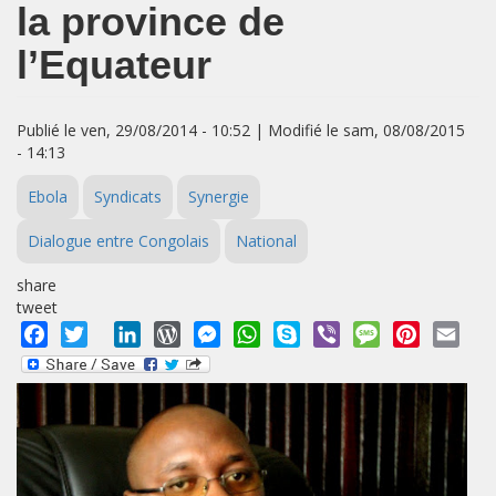
la province de
l’Equateur
Publié le ven, 29/08/2014 - 10:52 | Modifié le sam, 08/08/2015
- 14:13
Ebola
Syndicats
Synergie
Dialogue entre Congolais
National
share
tweet
Facebook
Twitter
LinkedIn
WordPress
Messenger
WhatsApp
Skype
Viber
Message
Pinterest
Emai