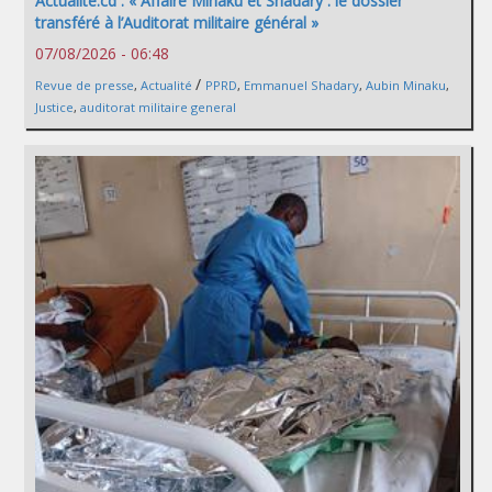
Actualité.cd : « Affaire Minaku et Shadary : le dossier
transféré à l’Auditorat militaire général »
07/08/2026 - 06:48
/
Revue de presse
,
Actualité
PPRD
,
Emmanuel Shadary
,
Aubin Minaku
,
Justice
,
auditorat militaire general