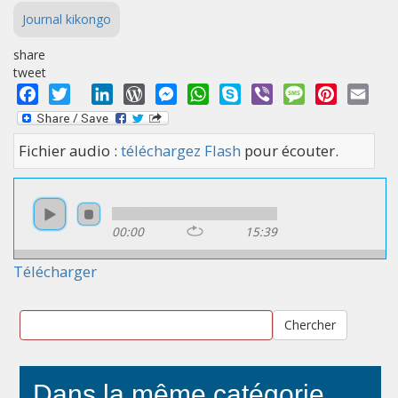
Journal kikongo
share
tweet
Facebook
Twitter
LinkedIn
WordPress
Messenger
WhatsApp
Skype
Viber
Message
Pinterest
Emai
Fichier audio :
téléchargez Flash
pour écouter.
00:00
15:39
Télécharger
Chercher
Dans la même catégorie