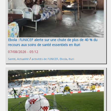
Ebola : l’UNICEF alerte sur une chute de plus de 40 % du
recours aux soins de santé essentiels en Ituri
07/08/2026 - 05:12
/
Santé
,
Actualité
activités de l'UNICEF
,
Ebola
,
Ituri