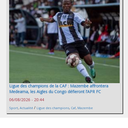
Ligue des champions de la CAF : Mazembe affrontera
Medeama, les Aigles du Congo défieront l’APR FC
06/08/2026 - 20:44
/
Sport
,
Actualité
Ligue des champions
,
Caf
,
Mazembe