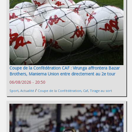
Coupe de la Confédération CAF : Virunga affrontera Bazar
Brothers, Maniema Union entre directement au 2e tour
06/08/2026 - 20:50
/
Sport
,
Actualité
Coupe de la Confédération
,
Caf
,
Tirage au sort