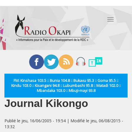
Aller
au
Toggle
contenu
navigation
principal
FM: Kinshasa 103.5 :: Bunia 104.8 :: Bukavu 95.3 :: Goma 95.5 ::
Kindu 103.0 :: Kisangani 94.8 :: Lubumbashi 95.8 :: Matadi 102.0 ::
Mbandaka 103.0 :: Mbuji-mayi 93.8
Journal Kikongo
Publié le jeu, 16/06/2005 - 19:54 | Modifié le jeu, 06/08/2015 -
13:32