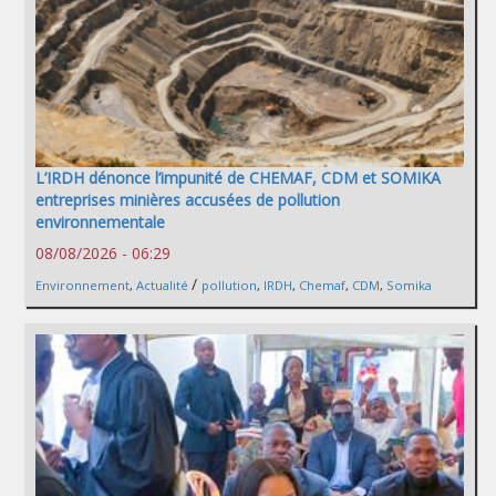
L’IRDH dénonce l’impunité de CHEMAF, CDM et SOMIKA
entreprises minières accusées de pollution
environnementale
08/08/2026 - 06:29
/
Environnement
,
Actualité
pollution
,
IRDH
,
Chemaf
,
CDM
,
Somika