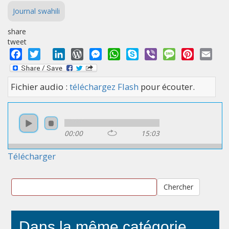
Journal swahili
share
tweet
Facebook
Twitter
LinkedIn
WordPress
Messenger
WhatsApp
Skype
Viber
Message
Pinterest
Emai
Fichier audio :
téléchargez Flash
pour écouter.
00:00
15:03
Télécharger
Chercher
Dans la même catégorie