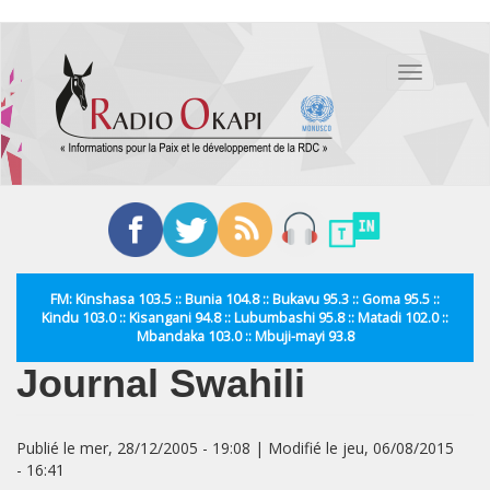
Aller
au
Toggle
contenu
navigation
principal
FM: Kinshasa 103.5 :: Bunia 104.8 :: Bukavu 95.3 :: Goma 95.5 ::
Kindu 103.0 :: Kisangani 94.8 :: Lubumbashi 95.8 :: Matadi 102.0 ::
Mbandaka 103.0 :: Mbuji-mayi 93.8
Journal Swahili
Publié le mer, 28/12/2005 - 19:08 | Modifié le jeu, 06/08/2015
- 16:41