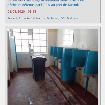
La société civile exige la libération d’une dizaine de
pêcheurs détenus par l’ICCN au port de Kasindi
08/08/2026 - 09:18
/
Société
,
Actualité
libération
,
Pêcheurs
,
ICCN
,
Dialogue