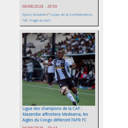
06/08/2026 - 20:50
/
Sport
,
Actualité
Coupe de la Confédération
,
Caf
,
Tirage au sort
Ligue des champions de la CAF :
Mazembe affrontera Medeama, les
Aigles du Congo défieront l’APR FC
06/08/2026 - 20:44