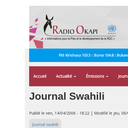
Aller
au
contenu
principal
FM: Kinshasa 103.5 :: Bunia 104.8 :: Bukavu
Accueil
Actualité
Émissions
Jour
Journal Swahili
Publié le ven, 14/04/2006 - 18:22 | Modifié le jeu, 06
Journal swahili