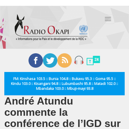
Aller
au
Toggle
contenu
navigation
principal
FM: Kinshasa 103.5 :: Bunia 104.8 :: Bukavu 95.3 :: Goma 95.5 ::
Kindu 103.0 :: Kisangani 94.8 :: Lubumbashi 95.8 :: Matadi 102.0 ::
Mbandaka 103.0 :: Mbuji-mayi 93.8
André Atundu
commente la
conférence de l’IGD sur