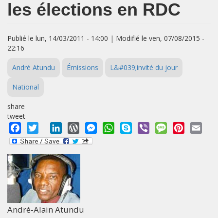
les élections en RDC
Publié le lun, 14/03/2011 - 14:00 | Modifié le ven, 07/08/2015 -
22:16
André Atundu
Émissions
L&#039;invité du jour
National
share
tweet
Facebook
Twitter
LinkedIn
WordPress
Messenger
WhatsApp
Skype
Viber
Message
Pinterest
Emai
André-Alain Atundu