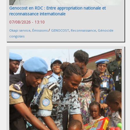
Genocost en RDC : Entre appropriation nationale et
reconnaissance internationale
07/08/2026 - 13:10
/
Okapi service
,
Émissions
GENOCOST
,
Reconnaissance
,
Génocide
congolais