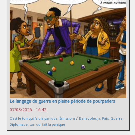
Le langage de guerre en pleine période de pourparlers
07/08/2026 - 16:42
/
C'est le ton qui fait la panique
,
Émissions
Benevolecija
,
Paix
,
Guerre
,
Diplomatie
,
ton qui fait la panique