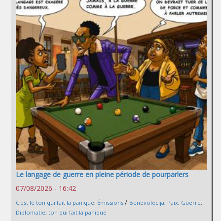
Le langage de guerre en pleine période de pourparlers
07/08/2026 - 16:42
/
C'est le ton qui fait la panique
,
Émissions
Benevolecija
,
Paix
,
Guerre
,
Diplomatie
,
ton qui fait la panique