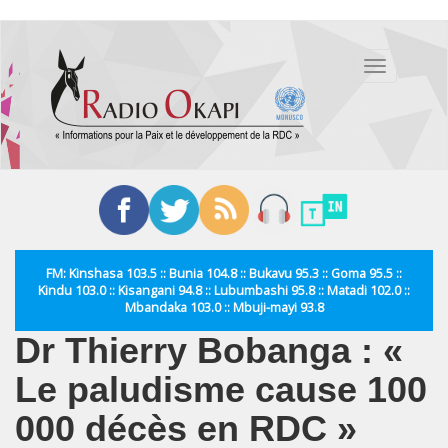
Aller
au
Toggle
contenu
navigation
principal
FM: Kinshasa 103.5 :: Bunia 104.8 :: Bukavu 95.3 :: Goma 95.5 ::
Kindu 103.0 :: Kisangani 94.8 :: Lubumbashi 95.8 :: Matadi 102.0 ::
Mbandaka 103.0 :: Mbuji-mayi 93.8
Dr Thierry Bobanga : «
Le paludisme cause 100
000 décès en RDC »