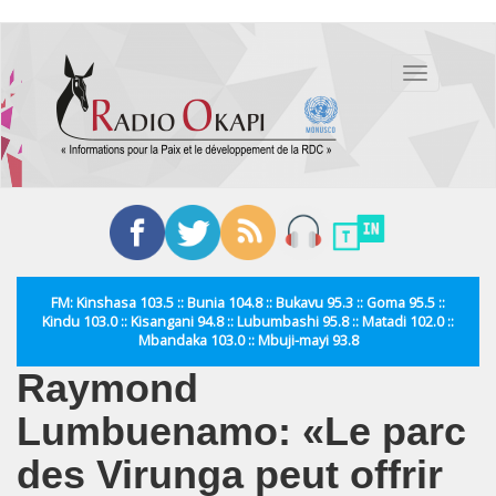
Aller
au
Toggle
contenu
navigation
principal
FM: Kinshasa 103.5 :: Bunia 104.8 :: Bukavu 95.3 :: Goma 95.5 ::
Kindu 103.0 :: Kisangani 94.8 :: Lubumbashi 95.8 :: Matadi 102.0 ::
Mbandaka 103.0 :: Mbuji-mayi 93.8
Raymond
Lumbuenamo: «Le parc
des Virunga peut offrir