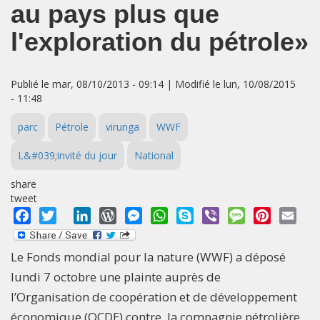
au pays plus que
l'exploration du pétrole»
Publié le mar, 08/10/2013 - 09:14 | Modifié le lun, 10/08/2015
- 11:48
parc
Pétrole
virunga
WWF
L&#039;invité du jour
National
share
tweet
Facebook
Twitter
LinkedIn
WordPress
Messenger
WhatsApp
Skype
Viber
Message
Pinterest
Emai
Le Fonds mondial pour la nature (WWF) a déposé
lundi 7 octobre une plainte auprès de
l’Organisation de coopération et de développement
économique (OCDE) contre la compagnie pétrolière