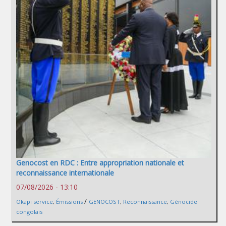
Genocost en RDC : Entre appropriation nationale et
reconnaissance internationale
07/08/2026 - 13:10
/
Okapi service
,
Émissions
GENOCOST
,
Reconnaissance
,
Génocide
congolais