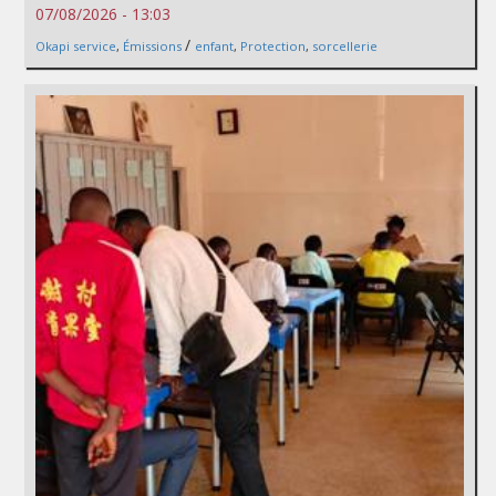
07/08/2026 - 13:03
/
Okapi service
,
Émissions
enfant
,
Protection
,
sorcellerie