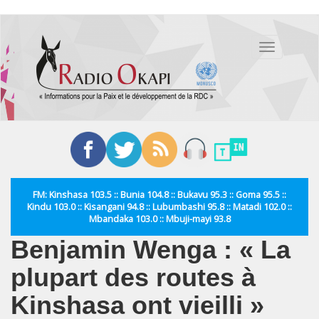
Aller
au
Toggle
contenu
navigation
principal
FM: Kinshasa 103.5 :: Bunia 104.8 :: Bukavu 95.3 :: Goma 95.5 ::
Kindu 103.0 :: Kisangani 94.8 :: Lubumbashi 95.8 :: Matadi 102.0 ::
Mbandaka 103.0 :: Mbuji-mayi 93.8
Benjamin Wenga : « La
plupart des routes à
Kinshasa ont vieilli »