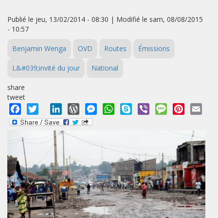
Publié le jeu, 13/02/2014 - 08:30 | Modifié le sam, 08/08/2015
- 10:57
Benjamin Wenga
OVD
Routes
Émissions
L&#039;invité du jour
National
share
tweet
Facebook
Twitter
LinkedIn
WordPress
Messenger
WhatsApp
Skype
Viber
Message
Pinterest
Emai