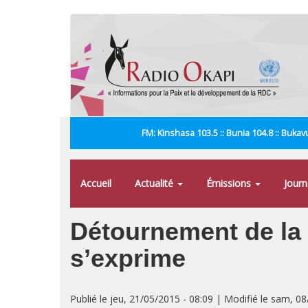
Aller
au
contenu
principal
FM: Kinshasa 103.5 :: Bunia 104.8 :: Bukavu
Accueil
Actualité
Émissions
Jour
Détournement de la 
s’exprime
Publié le jeu, 21/05/2015 - 08:09 | Modifié le sam, 0