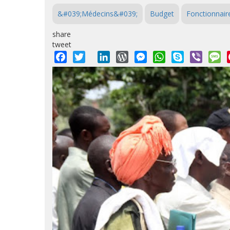
&#039;Médecins&#039;
Budget
Fonctionnair
share
tweet
Facebook
Twitter
LinkedIn
WordPress
Messenger
WhatsApp
Skype
Viber
M