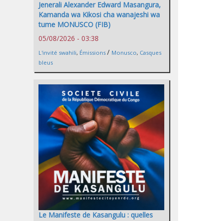
Jenerali Alexander Edward Masangura,
Kamanda wa Kikosi cha wanajeshi wa
tume MONUSCO (FIB)
05/08/2026 - 03:38
/
L'invité swahili
,
Émissions
Monusco
,
Casques
bleus
Le Manifeste de Kasangulu : quelles