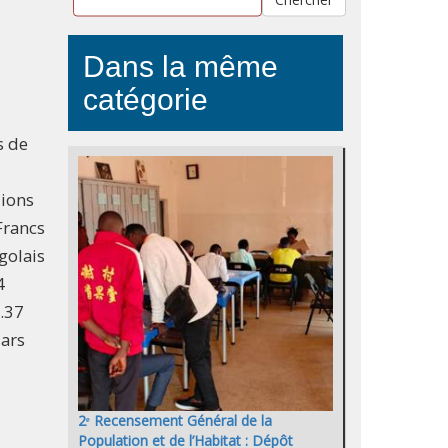
Dans la même
catégorie
s de
lions
Francs
golais
4
.37
lars
2ᵉ Recensement Général de la
Population et de l’Habitat : Dépôt