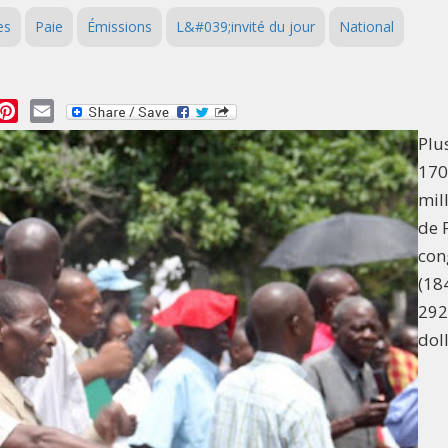
es
Paie
Émissions
L&#039;invité du jour
National
essage
Pinterest
Email
Plu
170
mil
de 
con
(18
292
dol