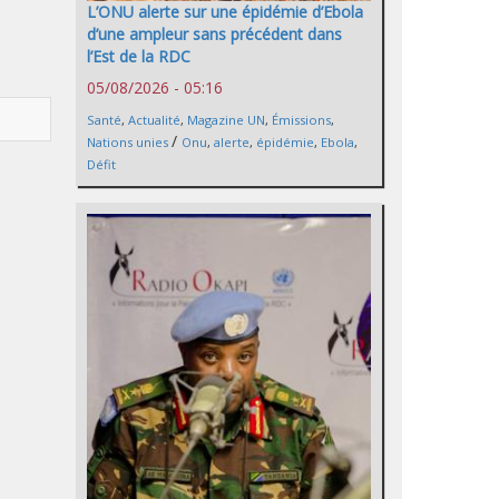
L’ONU alerte sur une épidémie d’Ebola
d’une ampleur sans précédent dans
l’Est de la RDC
05/08/2026 - 05:16
Santé
,
Actualité
,
Magazine UN
,
Émissions
,
/
Nations unies
Onu
,
alerte
,
épidémie
,
Ebola
,
Défit