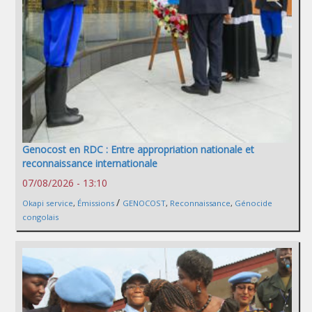
Genocost en RDC : Entre appropriation nationale et
reconnaissance internationale
07/08/2026 - 13:10
/
Okapi service
,
Émissions
GENOCOST
,
Reconnaissance
,
Génocide
congolais