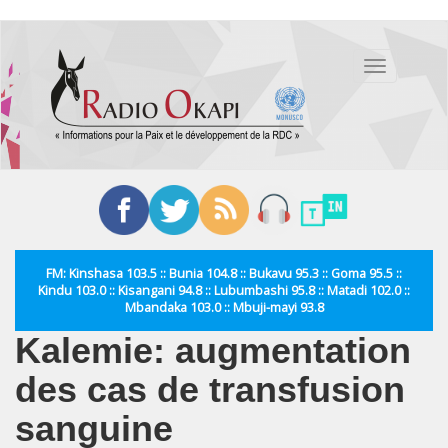
Aller
au
Toggle
contenu
navigation
principal
FM: Kinshasa 103.5 :: Bunia 104.8 :: Bukavu 95.3 :: Goma 95.5 ::
Kindu 103.0 :: Kisangani 94.8 :: Lubumbashi 95.8 :: Matadi 102.0 ::
Mbandaka 103.0 :: Mbuji-mayi 93.8
Kalemie: augmentation
des cas de transfusion
sanguine