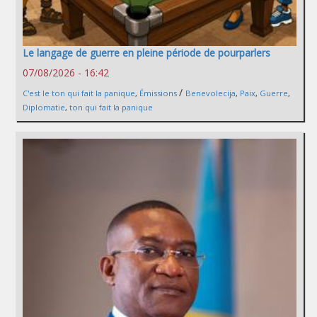
Le langage de guerre en pleine période de pourparlers
07/08/2026 - 16:42
/
C'est le ton qui fait la panique
,
Émissions
Benevolecija
,
Paix
,
Guerre
,
Diplomatie
,
ton qui fait la panique