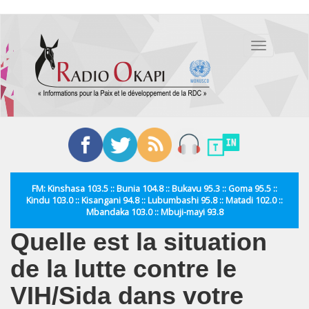
Aller
au
Toggle
contenu
navigation
principal
FM: Kinshasa 103.5 :: Bunia 104.8 :: Bukavu 95.3 :: Goma 95.5 ::
Kindu 103.0 :: Kisangani 94.8 :: Lubumbashi 95.8 :: Matadi 102.0 ::
Mbandaka 103.0 :: Mbuji-mayi 93.8
Quelle est la situation
de la lutte contre le
VIH/Sida dans votre