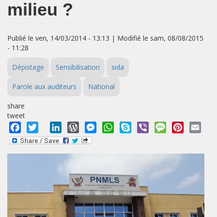
milieu ?
Publié le ven, 14/03/2014 - 13:13 | Modifié le sam, 08/08/2015
- 11:28
Dépistage
Sensibilisation
sida
Parole aux auditeurs
National
share
tweet
Facebook
Twitter
LinkedIn
WordPress
Messenger
WhatsApp
Skype
Viber
Message
Pinterest
Emai