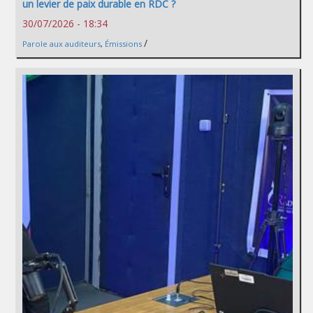
un levier de paix durable en RDC ?
30/07/2026 - 18:34
/
Parole aux auditeurs
,
Émissions