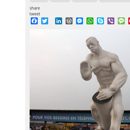
share
tweet
Facebook
Twitter
LinkedIn
WordPress
Messenger
WhatsApp
Skype
Viber
M