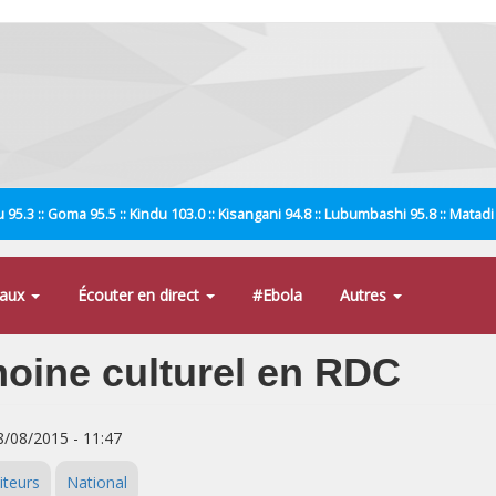
 95.3 :: Goma 95.5 :: Kindu 103.0 :: Kisangani 94.8 :: Lubumbashi 95.8 :: Matad
naux
Écouter en direct
#Ebola
Autres
moine culturel en RDC
8/08/2015 - 11:47
iteurs
National