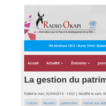
Aller
au
contenu
principal
FM: Kinshasa 103.5 :: Bunia 104.8 :: Bukavu
Accueil
Actualité
Émissions
Jour
La gestion du patri
Publié le mer, 02/04/2014 - 14:52 | Modifié le sam, 0
Culture
Musées
patrimoine
Parole aux aud