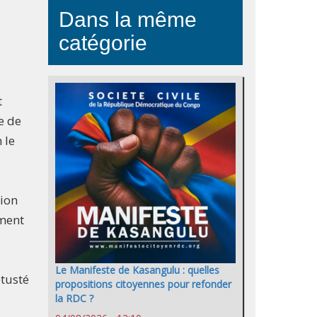
Dans la même
catégorie
t
le de
 le
tion
iment
Le Manifeste de Kasangulu : quelles
étusté
propositions citoyennes pour refonder
la RDC ?