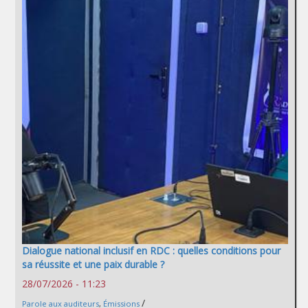
Dialogue national inclusif en RDC : quelles conditions pour
sa réussite et une paix durable ?
28/07/2026 - 11:23
/
Parole aux auditeurs
,
Émissions