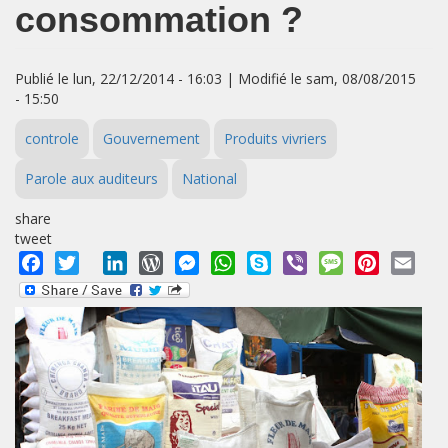
consommation ?
Publié le lun, 22/12/2014 - 16:03 | Modifié le sam, 08/08/2015
- 15:50
controle
Gouvernement
Produits vivriers
Parole aux auditeurs
National
share
tweet
Facebook
Twitter
LinkedIn
WordPress
Messenger
WhatsApp
Skype
Viber
Message
Pinterest
Emai