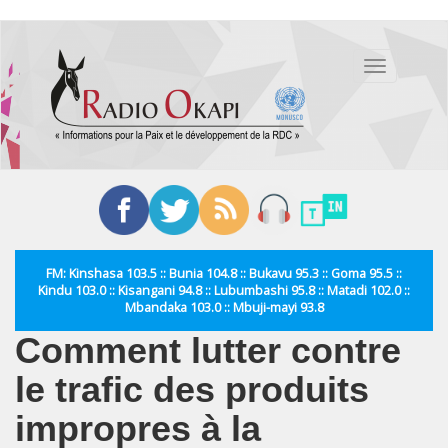
Aller
au
Toggle
contenu
navigation
principal
FM: Kinshasa 103.5 :: Bunia 104.8 :: Bukavu 95.3 :: Goma 95.5 ::
Kindu 103.0 :: Kisangani 94.8 :: Lubumbashi 95.8 :: Matadi 102.0 ::
Mbandaka 103.0 :: Mbuji-mayi 93.8
Comment lutter contre
le trafic des produits
impropres à la