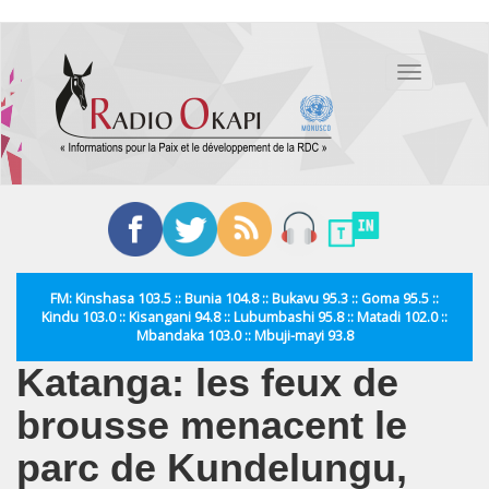
Aller
au
Toggle
contenu
navigation
principal
FM: Kinshasa 103.5 :: Bunia 104.8 :: Bukavu 95.3 :: Goma 95.5 ::
Kindu 103.0 :: Kisangani 94.8 :: Lubumbashi 95.8 :: Matadi 102.0 ::
Mbandaka 103.0 :: Mbuji-mayi 93.8
Katanga: les feux de
brousse menacent le
parc de Kundelungu,