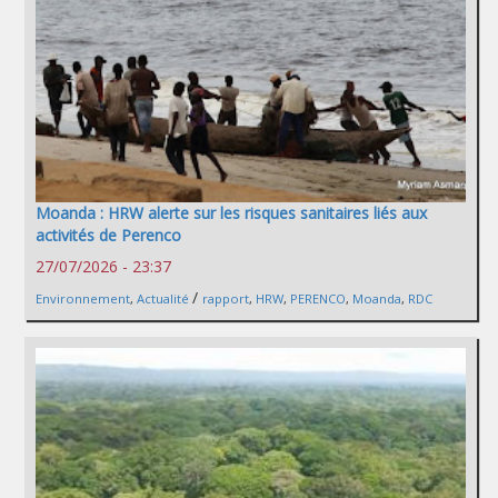
Moanda : HRW alerte sur les risques sanitaires liés aux
activités de Perenco
27/07/2026 - 23:37
/
Environnement
,
Actualité
rapport
,
HRW
,
PERENCO
,
Moanda
,
RDC