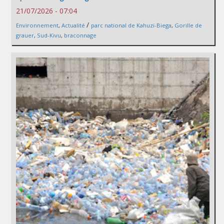
21/07/2026 - 07:04
/
Environnement
,
Actualité
parc national de Kahuzi-Biega
,
Gorille de
grauer
,
Sud-Kivu
,
braconnage