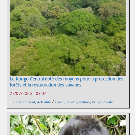
Le Kongo Central doté des moyens pour la protection des
forêts et la restauration des savanes
27/07/2026 - 09:04
/
Environnement
,
Actualité
Forêt
,
Savane
,
Matadi
,
Kongo Central