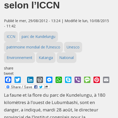
selon l’ICCN
Publié le mer, 29/08/2012 - 13:24 | Modifié le lun, 10/08/2015
- 11:42
ICCN
parc de Kundelungu
patrimoine mondial de l’Unesco
Unesco
Environnement
Katanga
National
share
tweet
Facebook
Twitter
LinkedIn
WordPress
Messenger
WhatsApp
Skype
Viber
Message
Pinterest
Emai
La faune et la flore du parc de Kundelungu, à 180
kilomètres à l’ouest de Lubumbashi, sont en
danger, a indiqué, mardi 28 août, le directeur
provincial de l’Institut congolais pour la