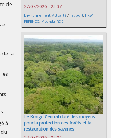
te de
27/07/2026 - 23:37
/
Environnement
,
Actualité
rapport
,
HRW
,
PERENCO
,
Moanda
,
RDC
 et
 de la
 les
nts
s.
Le Kongo Central doté des moyens
gé à
pour la protection des forêts et la
restauration des savanes
e du
27/07/2026 - 09:04