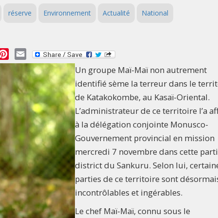
réserve
Environnement
Actualité
National
essage
Pinterest
Email
Un groupe Maï-Maï non autrement
identifié sème la terreur dans le terri
de Katakokombe, au Kasaï-Oriental.
L’administrateur de ce territoire l’a a
à la délégation conjointe Monusco-
Gouvernement provincial en mission
mercredi 7 novembre dans cette part
district du Sankuru. Selon lui, certain
parties de ce territoire sont désormai
incontrôlables et ingérables.
Le chef Maï-Maï, connu sous le