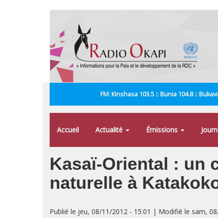
Aller
au
contenu
principal
FM: Kinshasa 103.5 :: Bunia 104.8 :: Bukavu
Accueil
Actualité
Émissions
Jour
Kasaï-Oriental : un 
naturelle à Katako
Publié le jeu, 08/11/2012 - 15:01 | Modifié le sam, 0