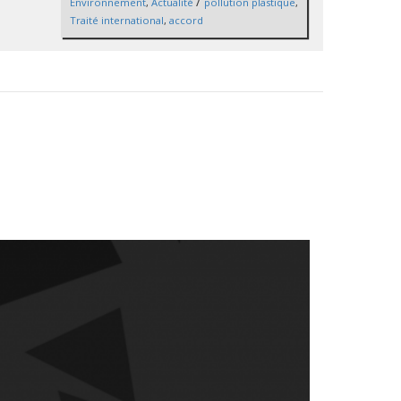
/
Environnement
,
Actualité
pollution plastique
,
Traité international
,
accord