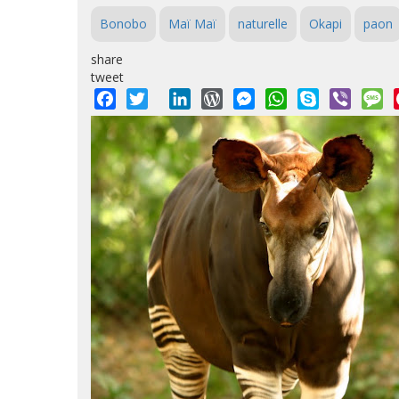
Bonobo
Maï Maï
naturelle
Okapi
paon
share
tweet
Facebook
Twitter
LinkedIn
WordPress
Messenger
WhatsApp
Skype
Viber
M