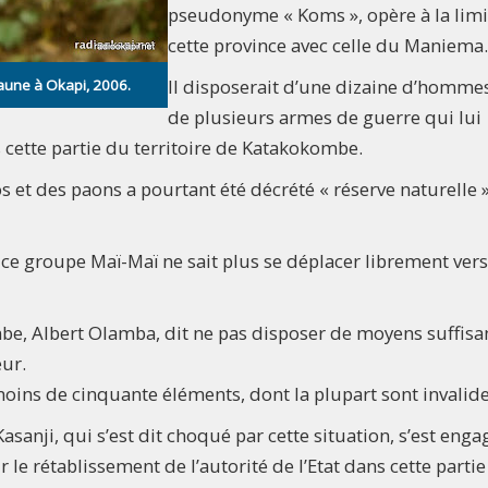
pseudonyme « Koms », opère à la limi
cette province avec celle du Maniema.
Il disposerait d’une dizaine d’hommes
faune à Okapi, 2006.
de plusieurs armes de guerre qui lui
 cette partie du territoire de Katakokombe.
 et des paons a pourtant été décrété « réserve naturelle »
 ce groupe Maï-Maï ne sait plus se déplacer librement vers
be, Albert Olamba, dit ne pas disposer de moyens suffisa
eur.
 moins de cinquante éléments, dont la plupart sont invalide
anji, qui s’est dit choqué par cette situation, s’est enga
e rétablissement de l’autorité de l’Etat dans cette parti