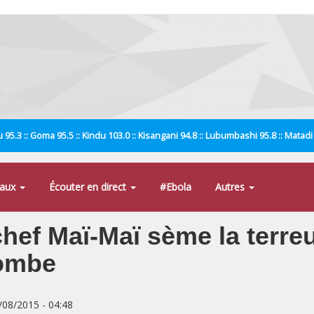
 95.3 :: Goma 95.5 :: Kindu 103.0 :: Kisangani 94.8 :: Lubumbashi 95.8 :: Matad
naux
Écouter en direct
#Ebola
Autres
chef Maï-Maï sème la terre
kombe
8/08/2015 - 04:48