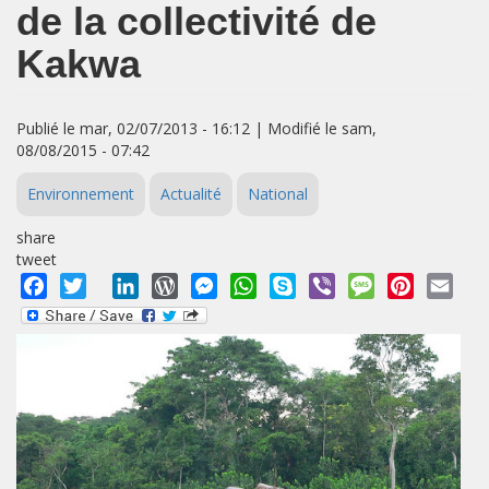
de la collectivité de
Kakwa
Publié le mar, 02/07/2013 - 16:12 | Modifié le sam,
08/08/2015 - 07:42
Environnement
Actualité
National
share
tweet
Facebook
Twitter
LinkedIn
WordPress
Messenger
WhatsApp
Skype
Viber
Message
Pinterest
Emai