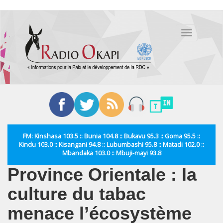
Aller
au
Toggle
contenu
navigation
principal
FM: Kinshasa 103.5 :: Bunia 104.8 :: Bukavu 95.3 :: Goma 95.5 ::
Kindu 103.0 :: Kisangani 94.8 :: Lubumbashi 95.8 :: Matadi 102.0 ::
Mbandaka 103.0 :: Mbuji-mayi 93.8
Province Orientale : la
culture du tabac
menace l’écosystème