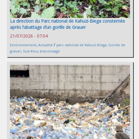
La direction du Parc national de Kahuzi-Biega consternée
après l’abattage d’un gorille de Grauer
21/07/2026 - 07:04
/
Environnement
,
Actualité
parc national de Kahuzi-Biega
,
Gorille de
grauer
,
Sud-Kivu
,
braconnage