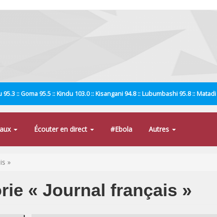
 95.3 :: Goma 95.5 :: Kindu 103.0 :: Kisangani 94.8 :: Lubumbashi 95.8 :: Matad
naux
Écouter en direct
#Ebola
Autres
is »
orie « Journal français »