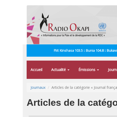
Aller
au
contenu
principal
FM: Kinshasa 103.5 :: Bunia 104.8 :: Bukavu
Accueil
Actualité
Émissions
Jour
Journaux
Articles de la catégorie « Journal frança
Articles de la catég