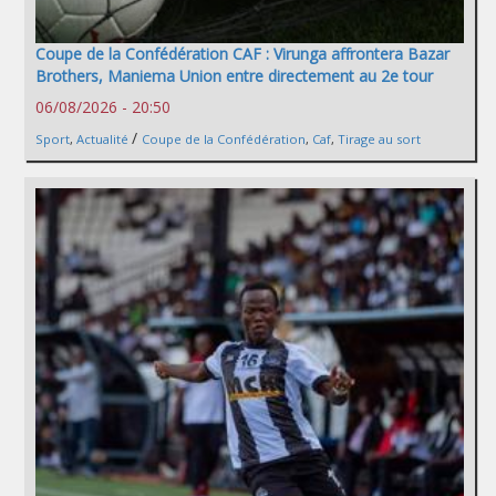
Coupe de la Confédération CAF : Virunga affrontera Bazar
Brothers, Maniema Union entre directement au 2e tour
06/08/2026 - 20:50
/
Sport
,
Actualité
Coupe de la Confédération
,
Caf
,
Tirage au sort