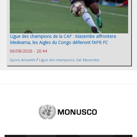
Ligue des champions de la CAF : Mazembe affrontera
Medeama, les Aigles du Congo défieront l’APR FC
06/08/2026 - 20:44
/
Sport
,
Actualité
Ligue des champions
,
Caf
,
Mazembe