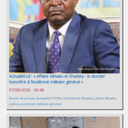
Actualité.cd : « Affaire Minaku et Shadary : le dossier
transféré à l’Auditorat militaire général »
07/08/2026 - 06:48
/
Revue de presse
,
Actualité
PPRD
,
Emmanuel Shadary
,
Aubin Minaku
,
Justice
,
auditorat militaire general