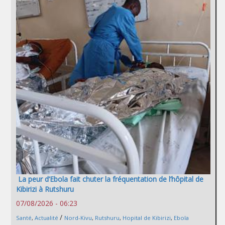
La peur d’Ebola fait chuter la fréquentation de l’hôpital de
Kibirizi à Rutshuru
07/08/2026 - 06:23
/
Santé
,
Actualité
Nord-Kivu
,
Rutshuru
,
Hopital de Kibirizi
,
Ebola