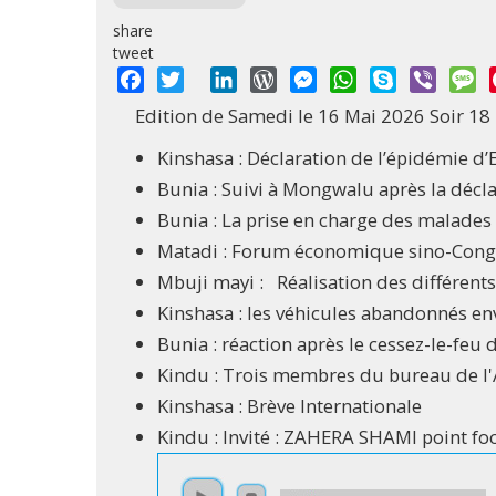
share
tweet
Facebook
Twitter
LinkedIn
WordPress
Messenger
WhatsApp
Skype
Viber
M
Edition de Samedi le 16 Mai 2026 Soir 18
Kinshasa : Déclaration de l’épidémie d’
Bunia : Suivi à Mongwalu après la déclar
Bunia : La prise en charge des malades 
Matadi : Forum économique sino-Cong
Mbuji mayi : Réalisation des différent
Kinshasa : les véhicules abandonnés env
Bunia : réaction après le cessez-le-feu 
Kindu : Trois membres du bureau de l'
Kinshasa : Brève Internationale
Kindu : Invité : ZAHERA SHAMI point fo