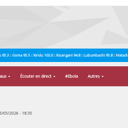
 95.3 :: Goma 95.5 :: Kindu 103.0 :: Kisangani 94.8 :: Lubumbashi 95.8 :: Matad
naux
Écouter en direct
#Ebola
Autres
16/05/2026 - 18:35