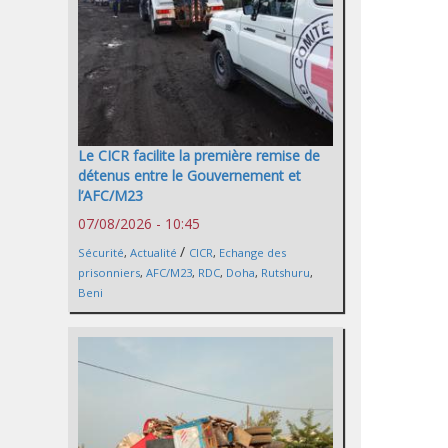
Le CICR facilite la première remise de
détenus entre le Gouvernement et
l’AFC/M23
07/08/2026 - 10:45
/
Sécurité
,
Actualité
CICR
,
Echange des
prisonniers
,
AFC/M23
,
RDC
,
Doha
,
Rutshuru
,
Beni