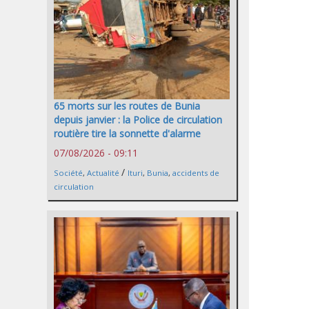
65 morts sur les routes de Bunia
depuis janvier : la Police de circulation
routière tire la sonnette d'alarme
07/08/2026 - 09:11
/
Société
,
Actualité
Ituri
,
Bunia
,
accidents de
circulation