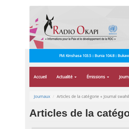
Aller
au
contenu
principal
FM: Kinshasa 103.5 :: Bunia 104.8 :: Bukavu
Accueil
Actualité
Émissions
Jour
Journaux
Articles de la catégorie « Journal swahil
Articles de la catégo