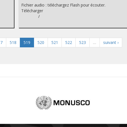
Fichier audio : téléchargez Flash pour écouter.
Télécharger
/
17
518
519
520
521
522
523
…
suivant ›