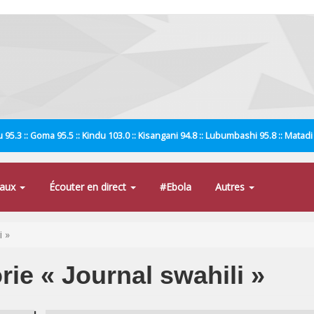
 95.3 :: Goma 95.5 :: Kindu 103.0 :: Kisangani 94.8 :: Lubumbashi 95.8 :: Matad
naux
Écouter en direct
#Ebola
Autres
i »
rie « Journal swahili »