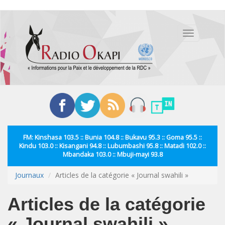
Aller
au
Toggle
contenu
navigation
principal
FM: Kinshasa 103.5 :: Bunia 104.8 :: Bukavu 95.3 :: Goma 95.5 ::
Kindu 103.0 :: Kisangani 94.8 :: Lubumbashi 95.8 :: Matadi 102.0 ::
Mbandaka 103.0 :: Mbuji-mayi 93.8
Journaux
Articles de la catégorie « Journal swahili »
Articles de la catégorie
« Journal swahili »