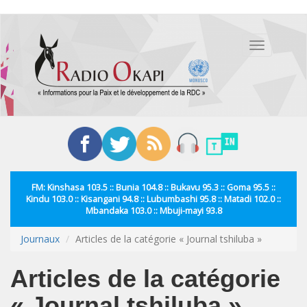
Aller
au
Toggle
contenu
navigation
principal
FM: Kinshasa 103.5 :: Bunia 104.8 :: Bukavu 95.3 :: Goma 95.5 ::
Kindu 103.0 :: Kisangani 94.8 :: Lubumbashi 95.8 :: Matadi 102.0 ::
Mbandaka 103.0 :: Mbuji-mayi 93.8
Journaux
Articles de la catégorie « Journal tshiluba »
Articles de la catégorie
« Journal tshiluba »