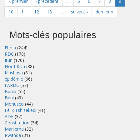
« premier
‹ précédent
…
5
6
7
8
9
10
11
12
13
…
suivant ›
dernier »
Mots-clés populaires
Ebola
(244)
RDC
(178)
Ituri
(170)
Nord-Kivu
(88)
Kinshasa
(81)
épidémie
(66)
FARDC
(57)
Bunia
(55)
Beni
(49)
Monusco
(44)
Félix Tshisekedi
(41)
ADF
(37)
Constitution
(34)
Maniema
(32)
Rwanda
(31)