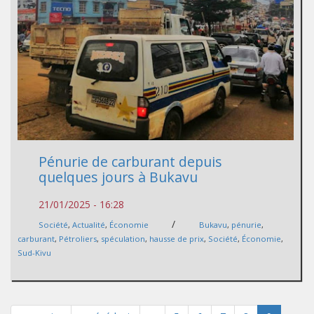
Pénurie de carburant depuis
quelques jours à Bukavu
21/01/2025 - 16:28
/
Société
,
Actualité
,
Économie
Bukavu
,
pénurie
,
carburant
,
Pétroliers
,
spéculation
,
hausse de prix
,
Société
,
Économie
,
Sud-Kivu