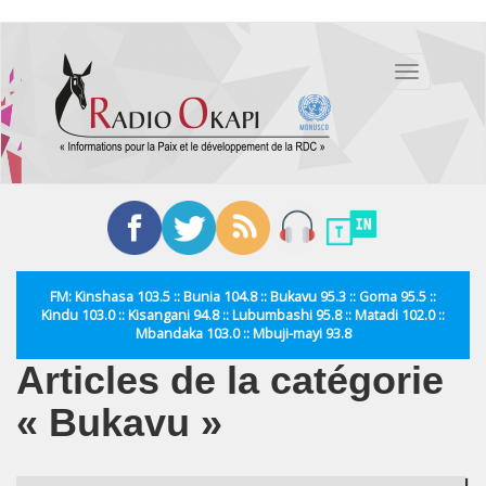
Aller
au
Toggle
contenu
navigation
principal
FM: Kinshasa 103.5 :: Bunia 104.8 :: Bukavu 95.3 :: Goma 95.5 ::
Kindu 103.0 :: Kisangani 94.8 :: Lubumbashi 95.8 :: Matadi 102.0 ::
Mbandaka 103.0 :: Mbuji-mayi 93.8
Articles de la catégorie
« Bukavu »