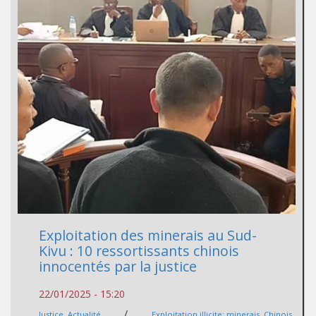
Exploitation des minerais au Sud-
Kivu : 10 ressortissants chinois
innocentés par la justice
22/01/2025 - 15:20
/
Justice
,
Actualité
Exploitation illicite; minerais
,
Chinois
,