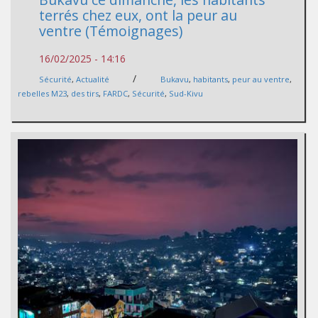
terrés chez eux, ont la peur au
ventre (Témoignages)
16/02/2025 - 14:16
/
Sécurité
,
Actualité
Bukavu
,
habitants
,
peur au ventre
,
rebelles M23
,
des tirs
,
FARDC
,
Sécurité
,
Sud-Kivu