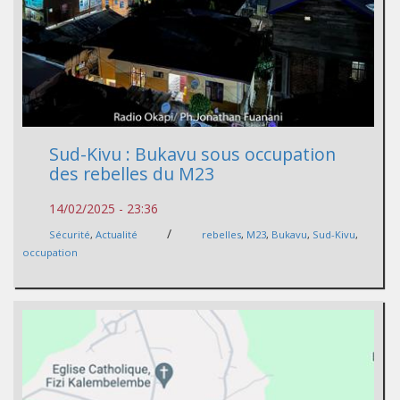
Sud-Kivu : Bukavu sous occupation
des rebelles du M23
14/02/2025 - 23:36
/
Sécurité
,
Actualité
rebelles
,
M23
,
Bukavu
,
Sud-Kivu
,
occupation