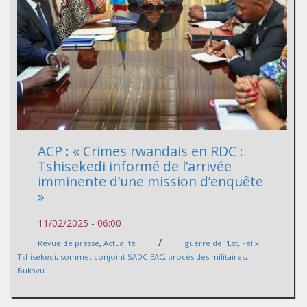
ACP : « Crimes rwandais en RDC :
Tshisekedi informé de l’arrivée
imminente d’une mission d’enquête
»
11/02/2025 - 06:00
/
Revue de presse
,
Actualité
guerre de l'Est
,
Félix
Tshisekedi
,
sommet conjoint SADC-EAC
,
procès des militaires
,
Bukavu