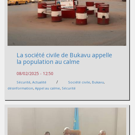
La société civile de Bukavu appelle
la population au calme
08/02/2025 - 12:50
/
Sécurité
,
Actualité
Société civile
,
Bukavu
,
désinformation
,
Appel au calme
,
Sécurité