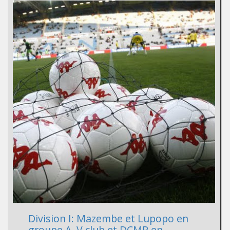
Division I: Mazembe et Lupopo en
groupe A, V.club et DCMP en