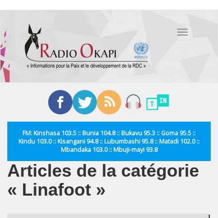
Aller
au
Toggle
contenu
navigation
principal
FM: Kinshasa 103.5 :: Bunia 104.8 :: Bukavu 95.3 :: Goma 95.5 ::
Kindu 103.0 :: Kisangani 94.8 :: Lubumbashi 95.8 :: Matadi 102.0 ::
Mbandaka 103.0 :: Mbuji-mayi 93.8
Articles de la catégorie
« Linafoot »