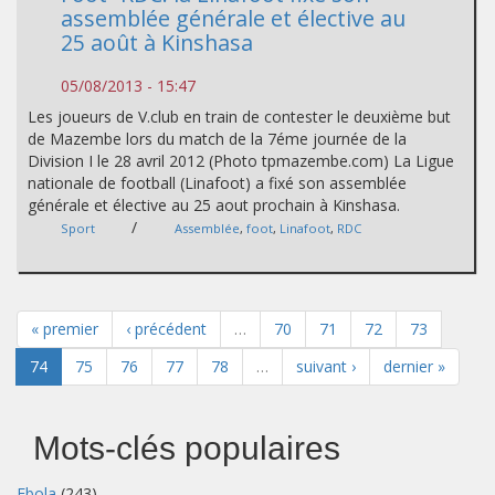
assemblée générale et élective au
25 août à Kinshasa
05/08/2013 - 15:47
Les joueurs de V.club en train de contester le deuxième but
de Mazembe lors du match de la 7éme journée de la
Division I le 28 avril 2012 (Photo tpmazembe.com) La Ligue
nationale de football (Linafoot) a fixé son assemblée
générale et élective au 25 aout prochain à Kinshasa.
/
Sport
Assemblée
,
foot
,
Linafoot
,
RDC
« premier
‹ précédent
…
70
71
72
73
74
75
76
77
78
…
suivant ›
dernier »
Mots-clés populaires
Ebola
(243)