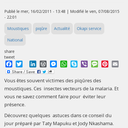
Publié le mer, 16/02/2011 - 13:48 | Modifié le ven, 07/08/2015
- 22:01
Moustiques
piqûre
Actualité
Okapi service
National
share
tweet
Facebook
Twitter
LinkedIn
WordPress
Messenger
WhatsApp
Skype
Viber
Message
Pinterest
Emai
Vous êtes souvent victimes des piqûres des
moustiques. Ces insectes vecteurs de la malaria. Et
vous ne savez comment faire pour éviter leur
présence.
Découvrez quelques astuces dans ce conseil du
jour préparé par Taty Mapuku et Jody Nkashama.