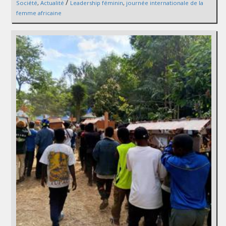
/
Société
,
Actualité
Leadership féminin
,
journée internationale de la
femme africaine