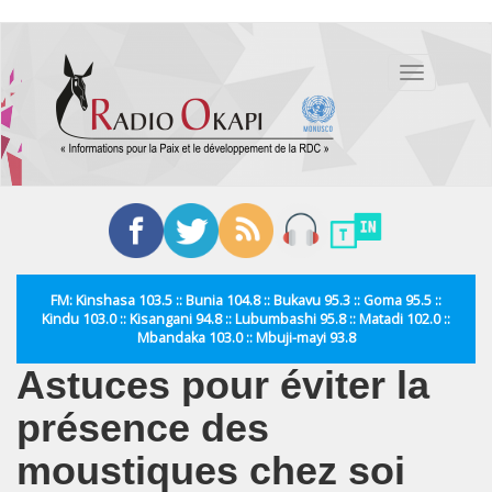
Aller
au
Toggle
contenu
navigation
principal
FM: Kinshasa 103.5 :: Bunia 104.8 :: Bukavu 95.3 :: Goma 95.5 ::
Kindu 103.0 :: Kisangani 94.8 :: Lubumbashi 95.8 :: Matadi 102.0 ::
Mbandaka 103.0 :: Mbuji-mayi 93.8
Astuces pour éviter la
présence des
moustiques chez soi