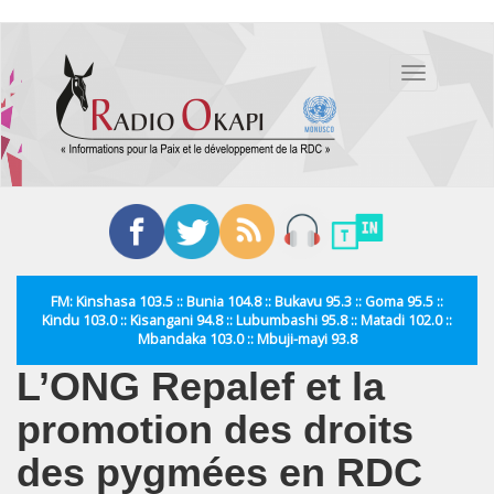
Aller
au
Toggle
contenu
navigation
principal
FM: Kinshasa 103.5 :: Bunia 104.8 :: Bukavu 95.3 :: Goma 95.5 ::
Kindu 103.0 :: Kisangani 94.8 :: Lubumbashi 95.8 :: Matadi 102.0 ::
Mbandaka 103.0 :: Mbuji-mayi 93.8
L’ONG Repalef et la
promotion des droits
des pygmées en RDC