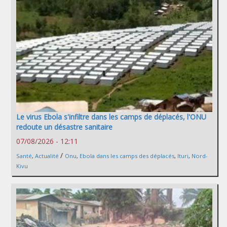
Le virus Ebola s'infiltre dans les camps de déplacés, l'ONU
redoute un désastre sanitaire
07/08/2026 - 12:11
/
Santé
,
Actualité
Onu
,
Ebola dans les camps des déplacés
,
Ituri
,
Nord-
Kivu