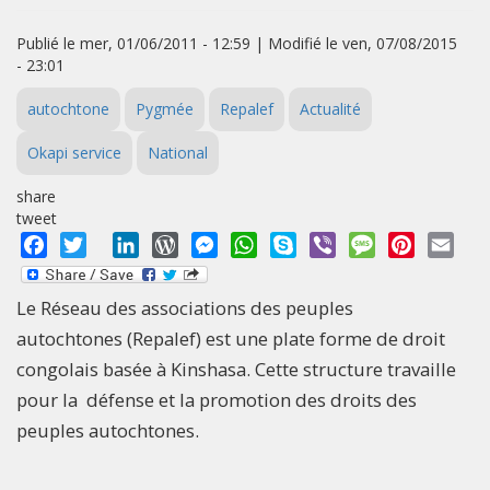
Publié le mer, 01/06/2011 - 12:59 | Modifié le ven, 07/08/2015
- 23:01
autochtone
Pygmée
Repalef
Actualité
Okapi service
National
share
tweet
Facebook
Twitter
LinkedIn
WordPress
Messenger
WhatsApp
Skype
Viber
Message
Pinterest
Emai
Le Réseau des associations des peuples
autochtones (Repalef) est une plate forme de droit
congolais basée à Kinshasa. Cette structure travaille
pour la défense et la promotion des droits des
peuples autochtones.